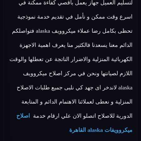
لتسليم العميل جهاز يعمل بأقصي كفاءة ممكنة في
اسرع وقت ممكن و نأمل في تقديم خدمة نموذجية
تحظى بكامل رضا عملاء ميكروويف alaska فتواصلكم
الدائم معنا يسعدنا فالكثير منا يعرف اهمية الاجهزة
الكهربائية المنزلية والاضرار الناتجة عن تعطلها والوقت
اللازم لصيانتها ونحن في مركز اصلاح ميكروويف
alaska لاندخر اى جهد كي نلبى جميع طلبات الاصلاح
المنزلية و نعطى لعملائنا الاهتمام الدائم و المتابعة
الدورية للاصلاح اتصلو الان علي ارقام خدمة
اصلاح
ميكروويفات alaska القاهرة