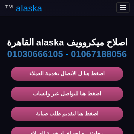
™
alaska
Toggle
navigation
اصلاح ميكروويف alaska القاهرة
01030666105
-
01067188056
اضغط هنا ل الاتصال بخدمة العملاء
اضغط هنا للتواصل عبر واتساب
اضغط هنا لتقديم طلب صيانة
محادثة مع احد افراد خدمة العملاء