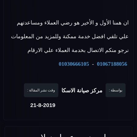
ان همنا الأول و الأخير هو رضي العملاء ومساعدتهم
علي تلقي افضل خدمة ممكنة وللمزيد من المعلومات
نرجو منكم الاتصال بخدمة العملاء علي الارقام
01030666105
-
01067188056
مركز صيانة الاسكا
بواسطة :
وقت نشر المقالة :
21-8-2019