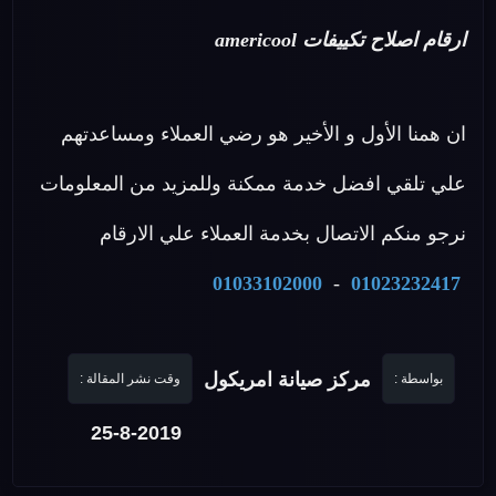
ارقام اصلاح تكييفات americool
ان همنا الأول و الأخير هو رضي العملاء ومساعدتهم
علي تلقي افضل خدمة ممكنة وللمزيد من المعلومات
نرجو منكم الاتصال بخدمة العملاء علي الارقام
01033102000
-
01023232417
مركز صيانة امريكول
بواسطة :
وقت نشر المقالة :
25-8-2019