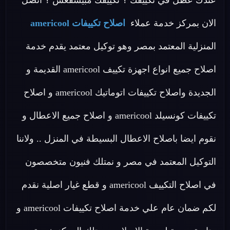
عندك عطل في تكييفك ؟ تكييفك مبيسقعش ؟ اتصل
الان بمركز خدمة عملاء
اصلاح تكييفات americool
المنزلية المعتمد بمصر وهو توكيل معتمد يقدم خدمة
اصلاح جميع انواع اجهزة تكييف americool القديمة و
الجديدة واصلاح تكييفات اتوماتيك americool و اصلاح
تكييفات كونسيلد americool و اصلاح جميع الاعطال و
نقوم ايضا باصلاح الاعطال البسيطة في المنزل .. ولاننا
التوكيل المعتمد في مصر و نمتلك فنيون متخصصون
في اصلاح التكييف americool و قطع غيار اصلية نقدم
لكم ضمان عام علي خدمة اصلاح تكييفات americool و