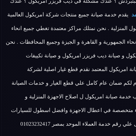
بتبردش ؟ عندك مشكلة في ديب فريزر امريكول ؟ عندك
د
يقدم خدمة صيانة جميع منتجات شركة امريكول العالمية
ول المنزلية . نحن نمتلك مراكز معتمدة تغطي جميع انحاء
اء الجمهورية و القاهرة و الجيزة وجميع المحافظات . نحن
ول و صيانة ديب فريزر امريكول و صيانة تكييفات
ة امريكول المعتمد نقدم قطع غيار اصلية لشركة
رتنا نقدم لكم ضمان عام كامل علي قطع الغيار و خدمات الصيانة
 اتصل الان ب الخط الساخن 01023232417 لطلب خدمة صيانة امريكول ل اصلاح الاجهزة المنزلية و
 متخصصة في اعطال الاجهزة وافضل اسطول للسيارات
رقم خدمة العملاء الموحد بمصر 01023232417