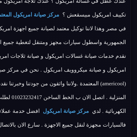
عندك عطل في غسالة امريكول ؟ عندك ثلاجة امريكول م
تكييف امريكول مبيسقعش ؟
مركز صيانة امريكول المعتم
في مصر وهذا لاننا توكيل معتمد لصيانة جميع اجهزة امريك
الجمهورية واسطول سيارات مجهز ومتنقل لتغطية جميع انح
نقدم خدمات صيانة غسالات امريكول و صيانة ثلاجات امريك
امريكول و صيانة ميكروويف امريكول . نحن في مركز صيان
(americool) المعتمدة .ولاننا واثقون من جودتنا وخب
المنزلية .
الكهربائية . لدي
مركز صيانة امريكول
افضل خدمة عملاء
فالسيارات مجهزة لنقل جميع الاجهزة . سارع الان بالاتصال علي 