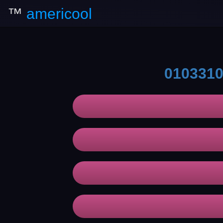
™
americool
010331