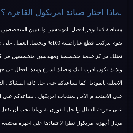
لماذا اختار صيانة امريكول القاهرة ؟
ببساطة لاننا نوفر افضل المهندسين والفنيين المتخصصين ف
نقوم بتركيب قطع غياراصلية 100% و
نمتلك مراكز خدمة متخصصة ومهندسين متخصصين في كل
وبذلك نكون اقرب اليك ونصلك اسرع ومدة العطل في جها
الاصلية بالموديل كما نساعدكم على حل كافة المشاكل التى
على الاستخدام الآمن لمنتجات امريكول . نساعدكم على ا
على معرفة العطل والحل الفورى لة وماذا يجب أن تفعل
مجال أجهزة امريكول نظرا لاعتمادها على اجهزة مختص