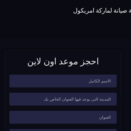
صيانة لماركة امريكول
احجز موعد اون لاين