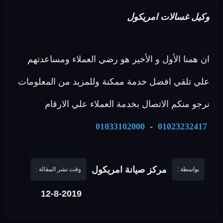
وكيل غسالات امريكول
ان همنا الأول و الأخير هو رضي العملاء ومساعدتهم
علي تلقي افضل خدمة ممكنة وللمزيد من المعلومات
نرجو منكم الاتصال بخدمة العملاء علي الارقام
01033102000
-
01023232417
مركز صيانة امريكول
بواسطة :
وقت نشر المقالة :
12-8-2019