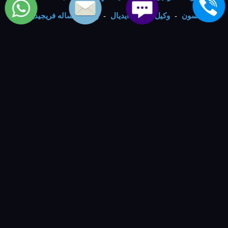
جيبسون
-
وكيل dryers ايديال
-
وكيل الغساله فريجيدير
-
وكيل غسالة كلفينيتور
-
وكيل washing machine فيليبس
-
وكيل غساله سانيو
-
وكيل washers تكنوجاز
-
خدمة صيانة
الماركات العالمية | العالمية للصيانة والتوكيلات
-
شركة
تسويق
-
مصنع نوراي ليد
-
شركة الفكر الرقمي
-
VIP
Numbers - ارقام مميزة
-