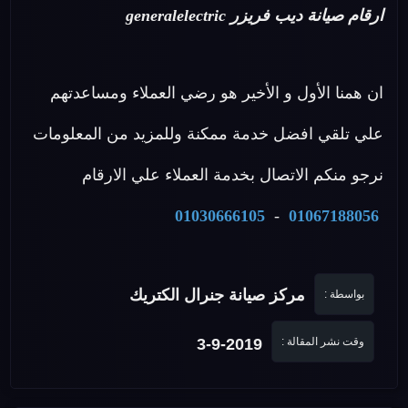
ارقام صيانة ديب فريزر generalelectric
ان همنا الأول و الأخير هو رضي العملاء ومساعدتهم
علي تلقي افضل خدمة ممكنة وللمزيد من المعلومات
نرجو منكم الاتصال بخدمة العملاء علي الارقام
01030666105
-
01067188056
مركز صيانة جنرال الكتريك
بواسطة :
وقت نشر المقالة :
3-9-2019