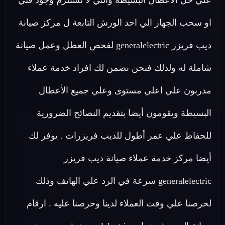
علي حل الأعطال البسيطة والتي لا تستلزم وجود فني
او سحب الجهاز الي احد الورش التابعة ل مركز صيانة
ديب فريزر generalelectric لفحص العطل وعمل صيانة
شاملة له ولذلك فنحن نضمن لك افراد خدمة عملاء
مدربون علي اعلي مستوى وعلي جميع الأعطال
البسيطة ويقومون أيضا بتقديم النصائح الضرورية
للحفاظ علي عمر أطول للديب فريزرات . يوفر لك
أيضا مركز خدمة عملاء صيانة ديب فريزر
generalelectric سرعة في الرد علي الهاتف وذلك
لحرصنا علي وقت العملاء لدينا وحرصنا عليه . ارقام