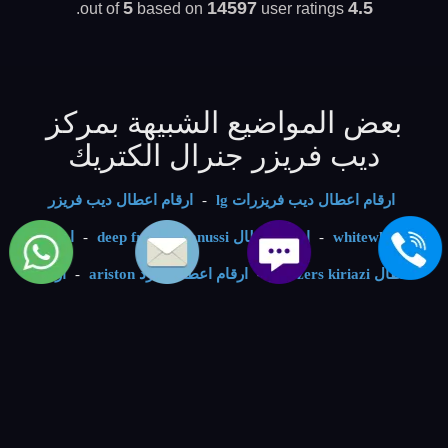
5
14597
4.5
based on
user ratings.
out of
بعض المواضيع الشبيهة بمركز
ديب فريزر جنرال الكتريك
ارقام اعطال ديب فريزرات lg
-
ارقام اعطال ديب فريزر
whitewhale
-
ارقام اعطال deep freezer zanussi
-
ارقام
اعطال freezers kiriazi
-
ارقام اعطال مبرد ariston
-
ارقام
اعطال مينى بار beko
-
ارقام اعطال ايس ميكر carrier
-
ارقام اعطال ice maker bosch
-
ارقام صيانة ديب فريزرات
hisense
-
ارقام صيانة ديب فريزر unionaire
-
خدمة صيانة
الماركات العالمية | العالمية للصيانة والتوكيلات
-
Digital