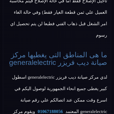
تأجيل الإصلاح فقط اما في حالة الإصلاح فيتم محاسبة
العميل علي ثمن قطعة الغيار فقط) وفي حالة الغاء
امر الشغل قبل ذهاب الفني فطبعا لن يتم تحصيل اي
رسوم
ما هى المناطق التى يغطيها مركز
صيانة ديب فريزر generalelectric
لدي مركز صيانة ديب فريزر generalelectric اسطول
كبير يغطى جميع انحاء الجمهورية لوصول اليكم في
اسرع وقت ممكن عند اتصالكم علي رقم صيانة
generalelectric المعتمد
01067188056
ويقوم مركز