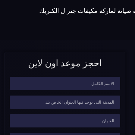
 صيانة لماركة مكيفات جنرال الكتريك
احجز موعد اون لاين