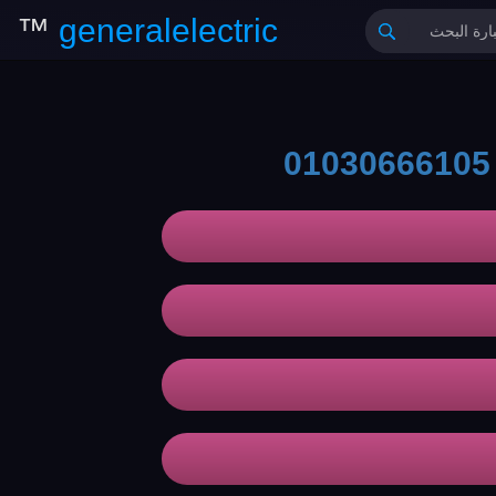
™
generalelectric
01030666105