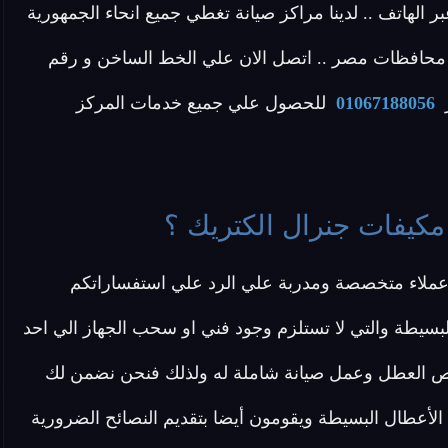
بر الهاتف .. لدينا مراكز صيانة تغطي جميع انحاء الجمهورية
 محافظات مصر .. اتصل الان علي الخط الساخن و رقم
01067188056
للحصول علي جميع خدمات المركز
مكيفات جنرال الكتريك ؟
عملاء متخصصة ومدربة علي الرد علي استفساراتكم
سيطة والتي لا تستلزم وجود فني او سحب الجهاز الي احد
حص العطل وعمل صيانة شاملة له ولذلك فنحن نضمن لك
أعطال البسيطة ويقومون أيضا بتقديم النصائح الضرورية