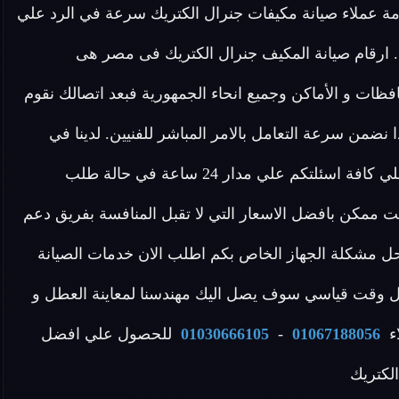
ة عملاء صيانة مكيفات جنرال الكتريك سرعة في الرد علي
 . ارقام صيانة المكيف جنرال الكتريك فى مصر هى
ظات و الأماكن وجميع انحاء الجمهورية فبعد اتصالك نقوم
 نضمن سرعة التعامل بالامر المباشر للفنيين. لدينا في
مركز صيانة مكيفات جنرال الكتريك فريق مخصص للرد علي كافة اسئلتكم علي مدار 24 ساعة في حالة طلب
 ممكن بافضل الاسعار التي لا تقبل المنافسة بفريق دعم
ل مشكلة الجهاز الخاص بكم اطلب الان خدمات الصيانة
ال وقت قياسي سوف يصل اليك مهندسنا لمعاينة العطل و
اء
01067188056
-
01030666105
للحصول علي افضل
لكتريك