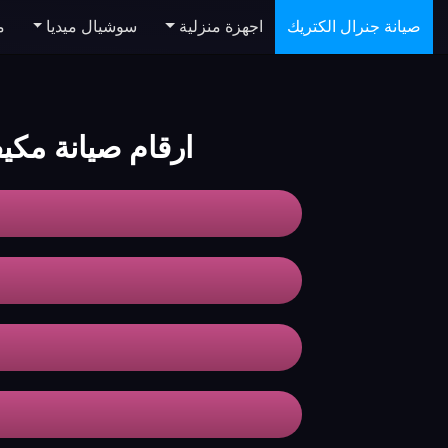
صيانة جنرال الكتريك
اجهزة منزلية
سوشيال ميديا
م
ارقام صيانة مكي