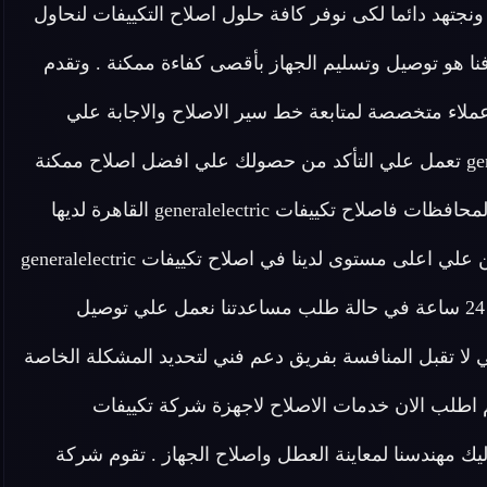
ونجتهد دائما لكى نوفر كافة حلول اصلاح التكييفات لنحاول
نا هو توصيل وتسليم الجهاز بأقصى كفاءة ممكنة . وتقدم
رة ايضا افضل خدمة عملاء متخصصة لمتابعة خط سير الاصلاح والاجابة علي
طلبات واستفسارات العملاء . شركة تكييفات generalelectric تعمل علي التأكد من حصولك علي افضل اصلاح ممكنة
وضمان توفير مركز خدمة رئيسي لخدمة كافة المناطق والمحافظات فاصلاح تكييفات generalelectric القاهرة لديها
مدربين علي اعلى مستوى لدينا في اصلاح تكييفات generalelectric
القاهرة فريق مخصص للرد علي كافة اسئلتكم علي مدار 24 ساعة في حالة طلب مساعدتنا نعمل علي توصيل
لا تقبل المنافسة بفريق دعم فني لتحديد المشكلة الخاصة
اطلب الان خدمات الاصلاح لاجهزة شركة تكييفات
 يصل اليك مهندسنا لمعاينة العطل واصلاح الجهاز . تقوم شركة