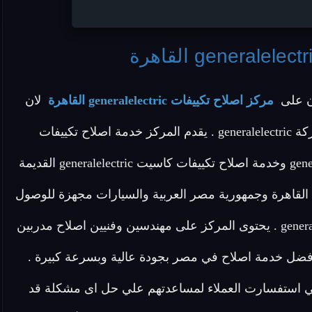
ن على
مركز اصلاح تكييفات generalelectric القاهرة
لان
المركز يقدم افضل خدمة اصلاح لجميع انواع التكييفات ماركة generalelectric . يقدم المركز خدمة اصلاح تكييفات
generalelectric وخدمة اصلاح تكييفات كونسيلد generalelectric وخدمة اصلاح تكييفات كاسيت generalelectric القديمة
القاهرة وجمهورية مصر العربية والسيارات مجهزة للوصول
باقصى سرعة لتلبية طلبات عملاء اصلاح التكييف generalelectric . يحتوى المركز على مهندسين وفنيين اصلاح مدربين
ضل خدمة اصلاح في مصر بجودة عالية وبسرعة كبيرة .
لي استفسارت العملاء لمساعدتهم علي حل اى مشكلة قد