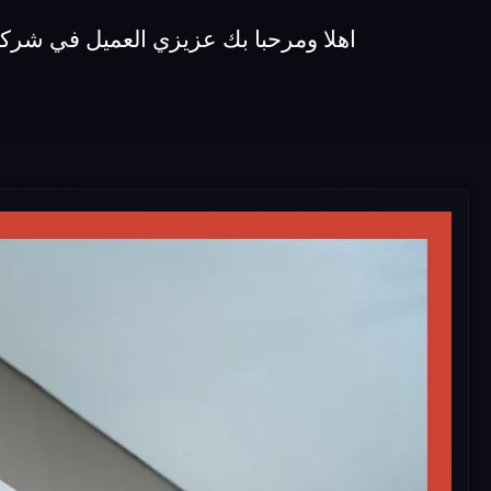
اهلا ومرحبا بك عزيزي العميل في شركة اصلاح تكييفات generalelectric نقدم لكم افضل خدمة