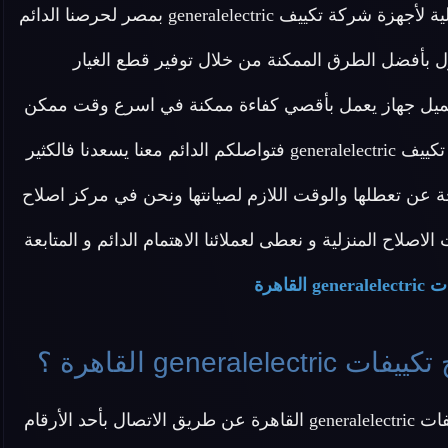
اصلاح تكييف generalelectric أيضا بتوفير خدمة اصلاح منزلية لأجهزة شركة تكييف generalelectric بمصر لحرصنا الدائم
ى ان نقدم كافة الحلول بأفضل الطرق الممكنة من خلال توفير قطع الغيار
العميل جهاز يعمل بأقصي كفاءة ممكنة في اسرع وقت ممكن
و نأمل في تقديم خدمة نموذجية تحظى بكامل رضا عملاء تكييف generalelectric فتواصلكم الدائم معنا يسعدنا فالكثير
اتجة عن تعطلها والوقت اللازم لصيانتها ونحن في مركز اصلاح
جميع طلبات الاصلاح المنزلية و نعطى لعملائنا الاهتمام الدائم و المتابعة
القاهرة
gene القاهرة ؟
عزيزي العميل يمكنك التواصل مع خدمة عملاء اصلاح تكييفات generalelectric القاهرة عن طريق الاتصال بأحد الأرقام