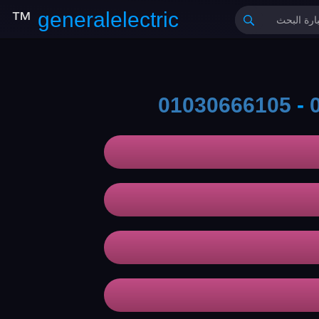
™
generalelectric
01030666105
-