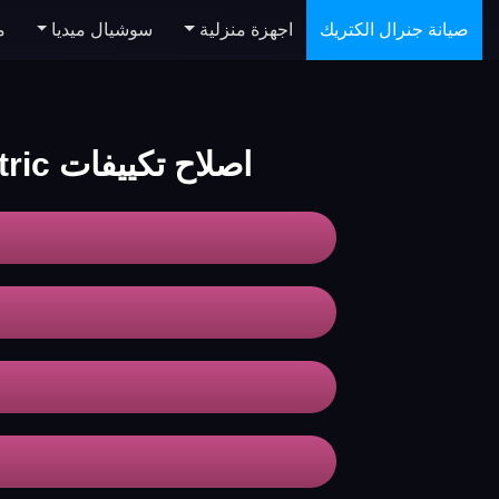
صيانة جنرال الكتريك
اجهزة منزلية
سوشيال ميديا
م
اصلاح تكييفات generalelectric القاهرة