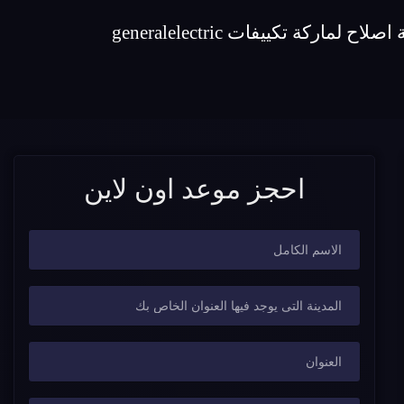
احجز موعد اون لاين