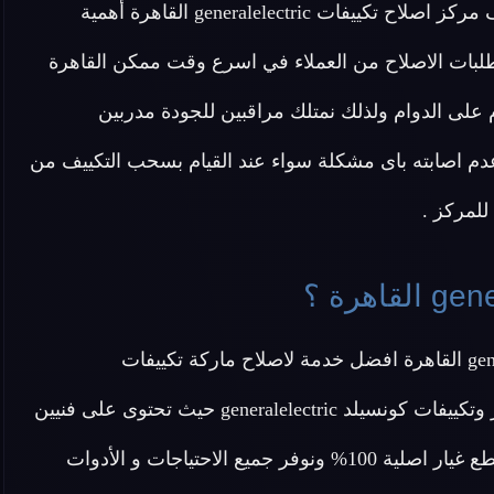
الاصلاح . يعرف مركز اصلاح تكييفات generalelectric القاهرة أهمية
 طلبات الاصلاح من العملاء في اسرع وقت ممكن القاهرة
 على الدوام ولذلك نمتلك مراقبين للجودة مدربين
دم اصابته باى مشكلة سواء عند القيام بسحب التكييف من
للمركز .
عزيزي العميل تقدم لك شركة اصلاح تكييفات generalelectric القاهرة افضل خدمة لاصلاح ماركة تكييفات
generalelectric في مصر بجميع أنواعها من تكييفات انفرتر وتكييفات كونسيلد generalelectric حيث تحتوى على فنيين
متخصصين في اصلاح تكييف generalelectric وتقدم لكم قطع غيار اصلية 100% ونوفر جميع الاحتياجات و الأدوات