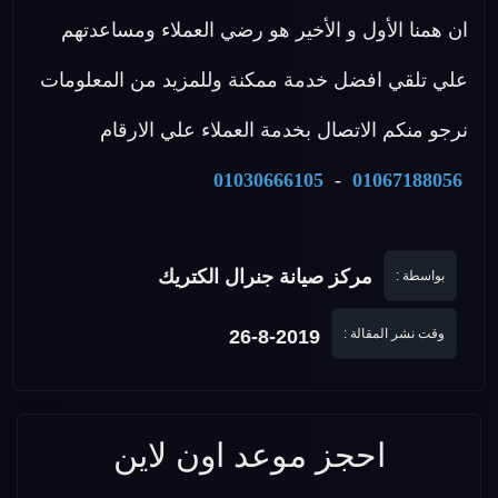
ان همنا الأول و الأخير هو رضي العملاء ومساعدتهم
علي تلقي افضل خدمة ممكنة وللمزيد من المعلومات
نرجو منكم الاتصال بخدمة العملاء علي الارقام
01030666105
-
01067188056
مركز صيانة جنرال الكتريك
بواسطة :
وقت نشر المقالة :
26-8-2019
احجز موعد اون لاين