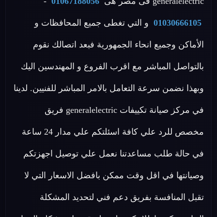
generalelectric فى مصر هى
01067188056
-
01030666105
و التي تغطى جميع المحافظات و
الأماكن وجميع انحاء الجمهورية فبعد اتصالك نقوم
بالتواصل المباشر مع اقرب الفروع و المهندسين اليك
وبهذا نضمن سرعة التعامل بالامر المباشر للفنيين. لدينا
في مركز صيانة تكييفات generalelectric فريق
مخصص للرد علي كافة اسئلتكم علي مدار 24 ساعة
في حالة طلب مساعدتنا نعمل علي توصيل اجهزتكم
وصيانتها في اقل وقت ممكن بافضل الاسعار التي لا
تقبل المنافسة بفريق دعم فني لتحديد المشكلة