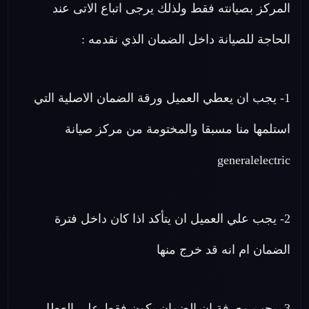
المركز بصيانته فقط ولذلك يرجى اتباع الاتى عند
الحاجة للصيانة داخل الضمان الذي نقدمه :
1- يجب ان يعطي العميل ورقة الضمان الاصلية التي
استلمها منا مسبقا والمختومة من مركز صيانة
generalelectric
2- يجب علي العميل ان يتأكد اذا كان داخل فترة
الضمان ام انه قد خرج منها
3- يجب معرفة ان الضمان يكون فقط علي العطل