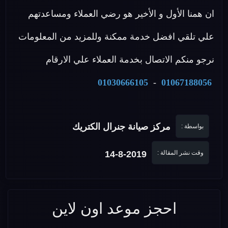
ان همنا الأول و الأخير هو رضي العملاء ومساعدتهم
علي تلقي افضل خدمة ممكنة وللمزيد من المعلومات
نرجو منكم الاتصال بخدمة العملاء علي الارقام
01030666105
-
01067188056
مركز صيانة جنرال الكتريك
بواسطة :
وقت نشر المقالة :
14-8-2019
احجز موعد اون لاين