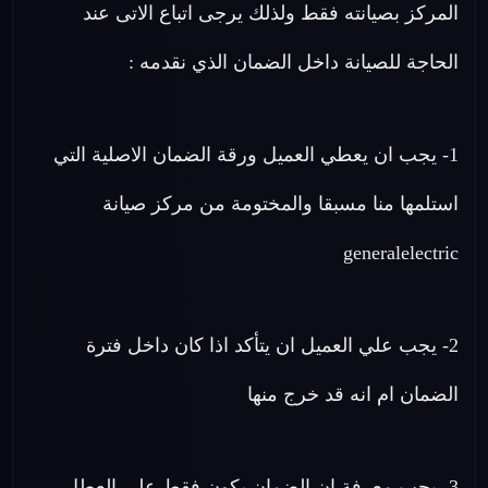
المركز بصيانته فقط ولذلك يرجى اتباع الاتى عند
الحاجة للصيانة داخل الضمان الذي نقدمه :
1- يجب ان يعطي العميل ورقة الضمان الاصلية التي
استلمها منا مسبقا والمختومة من مركز صيانة
generalelectric
2- يجب علي العميل ان يتأكد اذا كان داخل فترة
الضمان ام انه قد خرج منها
3- يجب معرفة ان الضمان يكون فقط علي العطل