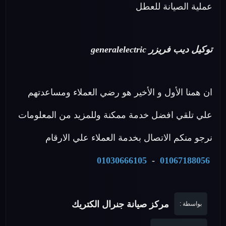
عملية الصيانة للعطل
توكيل ديب فريزر generalelectric
ان همنا الأول و الأخير هو رضي العملاء ومساعدتهم
علي تلقي افضل خدمة ممكنة وللمزيد من المعلومات
نرجو منكم الاتصال بخدمة العملاء علي الارقام
01030666105
-
01067188056
مركز صيانة جنرال الكتريك
بواسطة :