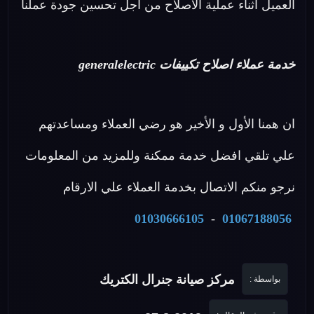
العميل اثناء عملية الاصلاح من اجل تحسين جودة عملنا
خدمة عملاء اصلاح تكييفات generalelectric
ان همنا الأول و الأخير هو رضي العملاء ومساعدتهم
علي تلقي افضل خدمة ممكنة وللمزيد من المعلومات
نرجو منكم الاتصال بخدمة العملاء علي الارقام
01030666105
-
01067188056
مركز صيانة جنرال الكتريك
بواسطة :