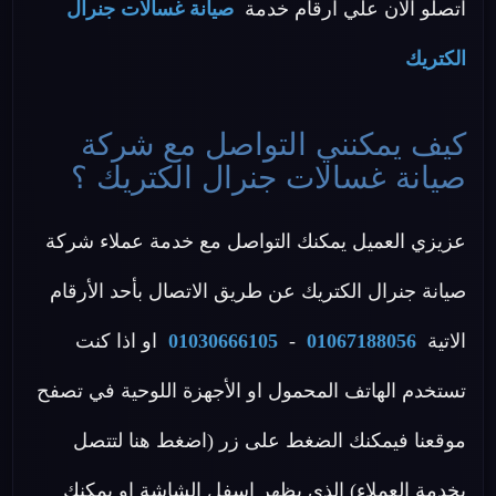
اتصلو الان علي ارقام خدمة
صيانة غسالات جنرال
الكتريك
كيف يمكنني التواصل مع شركة
صيانة غسالات جنرال الكتريك ؟
عزيزي العميل يمكنك التواصل مع خدمة عملاء شركة
صيانة جنرال الكتريك عن طريق الاتصال بأحد الأرقام
الاتية
01067188056
-
01030666105
او اذا كنت
تستخدم الهاتف المحمول او الأجهزة اللوحية في تصفح
موقعنا فيمكنك الضغط على زر (اضغط هنا لتتصل
بخدمة العملاء) الذي يظهر اسفل الشاشة او يمكنك