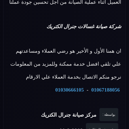
العميل اثناء عملية الصيانة من اجل تحسين جودة عملنا
شركة صيانة غسالات جنرال الكتريك
ان همنا الأول و الأخير هو رضي العملاء ومساعدتهم
علي تلقي افضل خدمة ممكنة وللمزيد من المعلومات
نرجو منكم الاتصال بخدمة العملاء علي الارقام
01030666105
-
01067188056
مركز صيانة جنرال الكتريك
بواسطة :