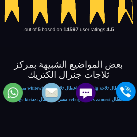
5
14597
4.5
based on
user ratings.
out of
بعض المواضيع الشبيهة بمركز
ثلاجات جنرال الكتريك
اعطال ثلاجة lg مصر
-
اعطال ثلاجات whitewhale مصر
-
اعطال refrigerators zanussi مصر
-
اعطال fridge kiriazi
مصر
-
اعطال تلاجة ariston مصر
-
اعطال فريزر beko مصر
-
اعطال تلاجات carrier مصر
-
اعطال فريزرات bosch مصر
-
صيانة ثلاجة hisense مصر
-
صيانة ثلاجات unionaire مصر
-