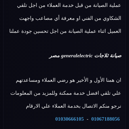
عملية الصيانة من قبل خدمة العملاء من اجل تلقي
الشكاوي من الفني او معرفة أي مصاعب واجهت
العميل اثناء عملية الصيانة من اجل تحسين جودة عملنا
صيانة ثلاجات generalelectric مصر
ان همنا الأول و الأخير هو رضي العملاء ومساعدتهم
علي تلقي افضل خدمة ممكنة وللمزيد من المعلومات
نرجو منكم الاتصال بخدمة العملاء علي الارقام
01030666105
-
01067188056