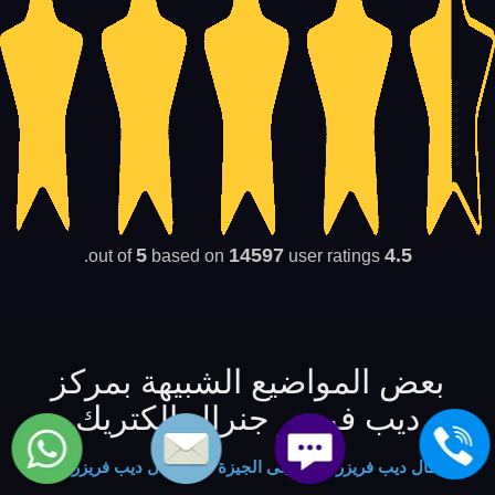
5
14597
4.5
based on
user ratings.
out of
بعض المواضيع الشبيهة بمركز
ديب فريزر جنرال الكتريك
اعطال ديب فريزرات ال جى الجيزة
-
اعطال ديب فريزر وايت