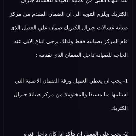
عند انتهاء الفني من عملية الصيانة للغسالة جنرال
الكتريك ويلزم التنويه الى ان الضمان المقدم من مركز
صيانة غسالات جنرال الكتريك ضمان علي العطل الذى
قام المركز بصيانته فقط ولذلك يرجى اتباع الاتى عند
الحاجة للصيانة داخل الضمان الذي نقدمه :
1- يجب ان يعطي العميل ورقة الضمان الاصلية التي
استلمها منا مسبقا والمختومة من مركز صيانة جنرال
الكتريك
2- يجب علي العميل ان يتأكد اذا كان داخل فترة