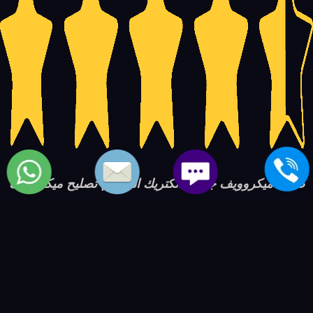
صيانة ميكروويف جنرال الكتريك الجيزة | تصليح ميكروويف
جنرال الكتريك
5
14597
4.5
based on
user ratings.
out of