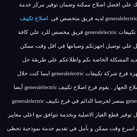
 علي التأكد من حصولك علي افضل اصلاح ممكنة وضمان توفير مركز خدمة
اصلاح تكييف
مدربين علي اعلى مستوى لدينا في فرع تكييفات generalelectric فريق مخصص للرد علي كافة
ساعدتنا نعمل علي توصيل اجهزتكم وصيانتها في اقل وقت ممكن
تحديد المشكلة الخاصة بكم واطلاعكم علي طريقة حل
مشكلة الجهاز الخاص بكم اطلب الان خدمات الاصلاح لاجهزة فرع شركة تكييفات generalelectric اينما كنت خلال
وقت قياسي سوف يصل اليك مهندسنا لمعاينة العطل واصلاح الجهاز . يقوم فرع اصلاح تكييف generalelectric أيضا
بتوفير خدمة اصلاح منزلية لأجهزة شركة تكييف generalelectric بمصر لحرصنا الدائم في فرع تكييف generalelectric
توفير قطع الغيار الاصلية وبخدمة تتوافق مع اعلي معايير
في اسرع وقت ممكن و نأمل في تقديم خدمة نموذجية تحظى