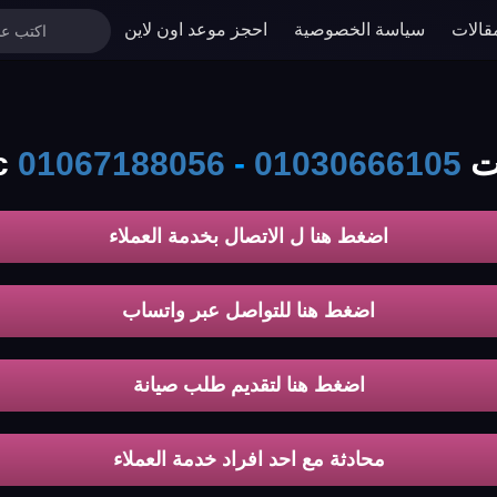
قالات
سياسة الخصوصية
احجز موعد اون لاين
gene
01030666105
-
01067188056
اضغط هنا ل الاتصال بخدمة العملاء
اضغط هنا للتواصل عبر واتساب
اضغط هنا لتقديم طلب صيانة
محادثة مع احد افراد خدمة العملاء