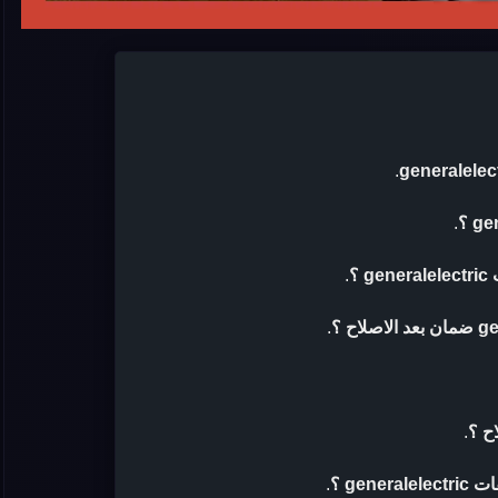
.
.
؟
.
.
ح ؟
.
gen ؟
.