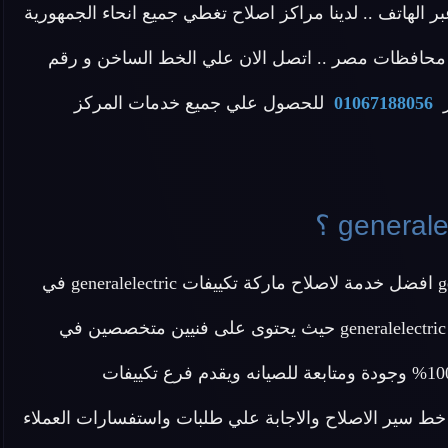
بر الهاتف .. لدينا مراكز اصلاح تغطي جميع انحاء الجمهورية
 محافظات مصر .. اتصل الان علي الخط الساخن و رقم
01067188056
للحصول علي جميع خدمات المركز
عزيزي العميل يقدم لك فرع اصلاح تكييفات generalelectric افضل خدمة لاصلاح ماركة تكييفات generalelectric في
مصر بجميع أنواعها من تكييفات انفرتر وتكييفات كونسيلد generalelectric حيث يحتوى على فنيين متخصصين في
اصلاح تكييف generalelectric ويقدم لكم قطع غيار اصلية 100% وجودة ومتابعة للصيانه ويقدم فرع تكييفات
لمتابعة خط سير الاصلاح والاجابة علي طلبات واستفسارات العملاء