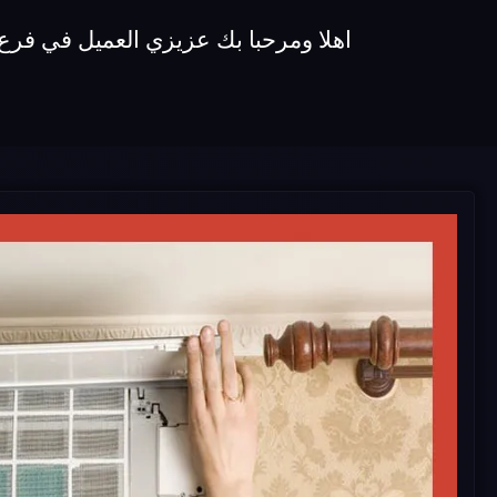
اهلا ومرحبا بك عزيزي العميل في فرع اصلاح تكييفات generalelectric نقدم لكم افضل خدمة 