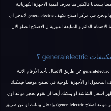
generalele فتواصلكم الدائم معنا يسعدنا فالكثير منا يعرف اهمية الاجهزة الكهربائية
المنزلية والاضرار الناتجة عن تعطلها والوقت اللازم لصيانتها ونحن في مركز اصلاح تكييف generalelectric لاندخر اى
لاهتمام الدائم و المتابعة الدورية ل الاصلاح اتصلو الان
generale ؟
ة
ف المحمول او الأجهزة اللوحية في تصفح موقعنا فيمكنك
هر اسفل الشاشة او يمكنك أيضا ان تقوم بحجز موعد اون
لاين دون الحاجة ل الاتصال بنا عن طريق الضغط هنا (احجز موعد اصلاح generalelectric) وإدخال بياناتك او عن طريق