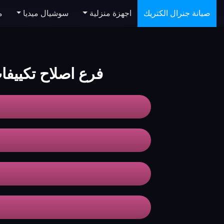
صيانة جنرال الكتريك
اجهزة منزلية
سوشيال ميديا
م
فرع اصلاح تكييفات ralelectric