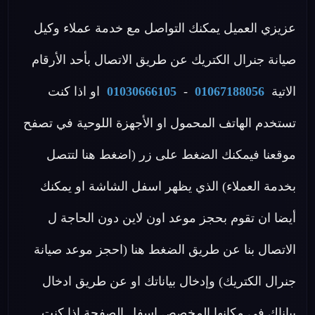
عزيزي العميل يمكنك التواصل مع خدمة عملاء وكيل
صيانة جنرال الكتريك عن طريق الاتصال بأحد الأرقام
الاتية
01067188056
-
01030666105
او اذا كنت
تستخدم الهاتف المحمول او الأجهزة اللوحية في تصفح
موقعنا فيمكنك الضغط على زر (اضغط هنا لتتصل
بخدمة العملاء) الذي يظهر اسفل الشاشة او يمكنك
أيضا ان تقوم بحجز موعد اون لاين دون الحاجة ل
الاتصال بنا عن طريق الضغط هنا (احجز موعد صيانة
جنرال الكتريك) وإدخال بياناتك او عن طريق ادخال
بياناك في مكانها المخصص اسفل الصفحة اذا كنت