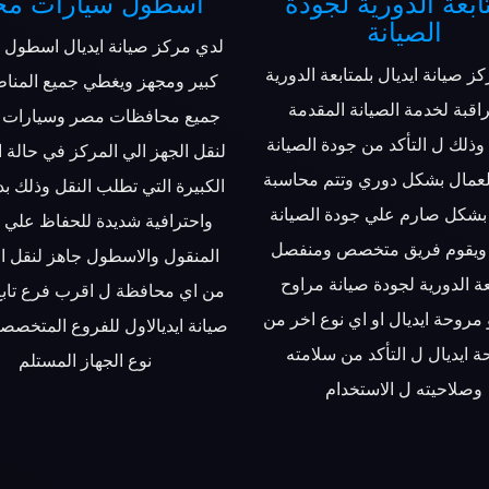
ابعة الدورية لجودة
اسطول سيارات مج
الصيانة
لدي مركز صيانة ايديال اسطول 
ز صيانة ايديال بلمتابعة الدورية
كبير ومجهز ويغطي جميع المنا
اقبة لخدمة الصيانة المقدمة
جميع محافظات مصر وسيارات 
وذلك ل التأكد من جودة الصيانة
لنقل الجهز الي المركز في حالة 
لعمال بشكل دوري وتتم محاسبة
الكبيرة التي تطلب النقل وذلك بد
بشكل صارم علي جودة الصيانة
واحترافية شديدة للحفاظ علي ا
 ويقوم فريق متخصص ومنفصل
المنقول والاسطول جاهز لنقل ا
عة الدورية لجودة صيانة مراوح
من اي محافظة ل اقرب فرع تابع
و مروحة ايديال او اي نوع اخر من
صيانة ايديالاول للفروع المتخ
 ايديال ل التأكد من سلامته
نوع الجهاز المستلم
وصلاحيته ل الاستخدام