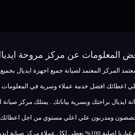
ض المعلومات عن مركز مروحة ايديا
تمد المركز المعتمد لصيانة جميع اجهزة ايديال بجميع ا
لي اعطائك افضل خدمة عملاء وسرية في المعلومات 
ة ايديال براحتك وبسرية بياناتك . يمتلك مركز صيانة
تخصصون ومدربون علي اعلي مستوي من اجل اعطائك اف
وبسبب ثقتنا في جودة عملنا وفي ان قطع غيارنا اصلية 100% نعط