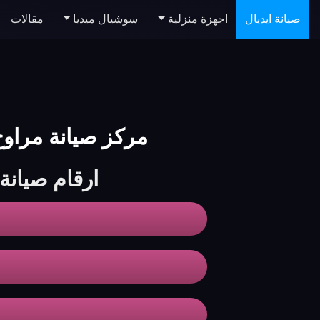
صيانة ايديال
اجهزة منزلية
سوشيال ميديا
مقالات
مركز صيانة مراوح ايديال | tenance Center
ارقام صيانة