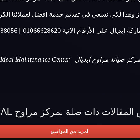
ز وهذا لكي نسعي في تقديم خدمة افضل لعملائنا الكر
يديال علي الأرقام الاتية 01066628620 || 01067188056
ركز صيانة مراوح ايديال | Ideal Maintenance Center
المقالات ذات صلة بمركز مراوح IDEAL
المزيد من المواضيع