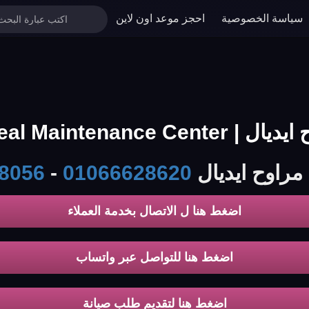
سياسة الخصوصية
احجز موعد اون لاين
Ideal Main الخط الساخن
 مراوح ايديال
01066628620
-
8056
اضغط هنا ل الاتصال بخدمة العملاء
اضغط هنا للتواصل عبر واتساب
اضغط هنا لتقديم طلب صيانة