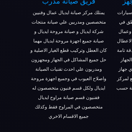
هز
فريق صيانة مدرب
سيارات
يمتلك مركز صيانة ايديال عمال وفنيين
طق في
متخصصين ومدربين علي صيانة منتجات
وعمال
شركة ايديال و صيانة مروحة ايديال و
الاعطال
صيانة جميع اجهزة مروحة ايديال مهما
قة تامة
كان العطل وتركيب قطع الغيار الاصلية و
لجهاز
حل جميع المشاكل في الجهاز ومجهزون
ي جهاز
ومدربون علي احدث تقنيات الصيانة
 لمركز
واصلاح العيوب في وجميع اجهزة مروحة
صصة حسب
ايديال ولكل قسم فنيون متخصصون له
ففنيون قسم صيانة مراوح ايديال
متخصصون في المراوح فقط وكذلك
جميع الاقسام الاخري