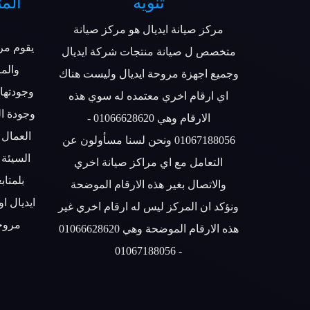
تنويه
المت
مركز صيانة ايديال هو مركز صيانة
يقوم مرك
متخصص ل صيانة منتجات شركة ايديال
والمر
وجميع اجهزة مروحة ايديال وليست هناك
وجودتها 
اي ارقام اخري معتمده له سوي هذه
وجودة ا
الارقام وهي 01066628620 -
العمال 
01067188056 ونحن لسنا مسأولون عن
السيئة
التعامل مع اي مراكز صيانة اخري
بلمتاب
والاتصال بغير هذه الارقام الموضحة
ايديال ا
ونؤكد ان المركز ليس له ارقام اخري غير
مروحة
هذه الارقام الموضحة وهي 01066628620
- 01067188056