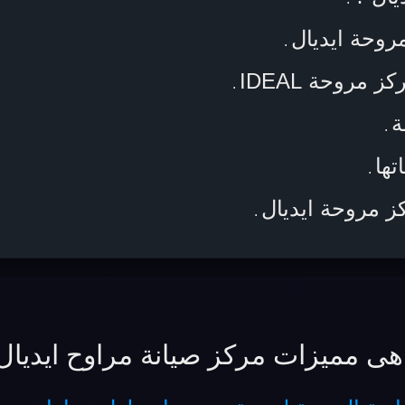
وحة ايديال
.
مروحة IDEAL
.
ة
.
تها
.
ز مروحة ايديال
.
هى مميزات مركز صيانة مراوح ايديال