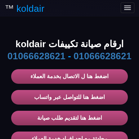
™
koldair
Toggle
navigation
ارقام صيانة تكييفات koldair
01066628621
-
01066628621
اضغط هنا ل الاتصال بخدمة العملاء
اضغط هنا للتواصل عبر واتساب
اضغط هنا لتقديم طلب صيانة
محادثة مع احد افراد خدمة العملاء