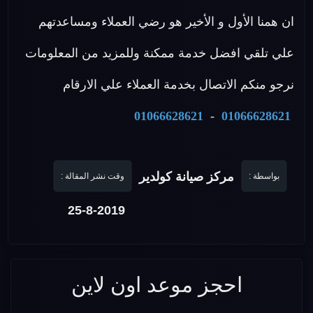
ان همنا الأول و الأخير هو رضي العملاء ومساعدتهم
علي تلقي افضل خدمة ممكنة وللمزيد من المعلومات
نرجو منكم الاتصال بخدمة العملاء علي الارقام
01066628621
-
01066628621
مركز صيانة كولدير
بواسطة :
وقت نشر المقالة :
25-8-2019
احجز موعد اون لاين