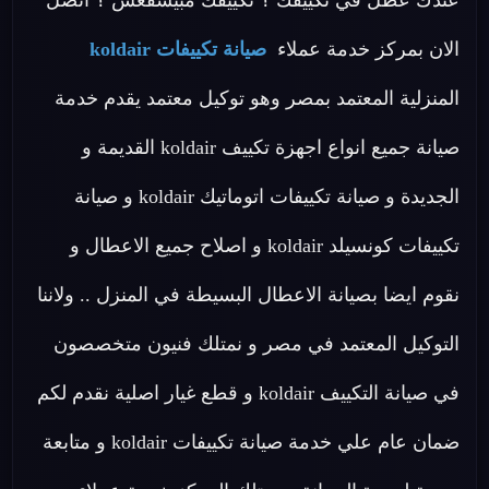
عندك عطل في تكييفك ؟ تكييفك مبيسقعش ؟ اتصل
الان بمركز خدمة عملاء
صيانة تكييفات koldair
المنزلية المعتمد بمصر وهو توكيل معتمد يقدم خدمة
صيانة جميع انواع اجهزة تكييف koldair القديمة و
الجديدة و صيانة تكييفات اتوماتيك koldair و صيانة
تكييفات كونسيلد koldair و اصلاح جميع الاعطال و
نقوم ايضا بصيانة الاعطال البسيطة في المنزل .. ولاننا
التوكيل المعتمد في مصر و نمتلك فنيون متخصصون
في صيانة التكييف koldair و قطع غيار اصلية نقدم لكم
ضمان عام علي خدمة صيانة تكييفات koldair و متابعة