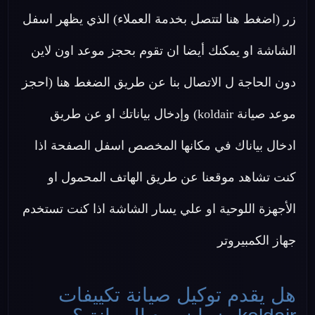
زر (اضغط هنا لتتصل بخدمة العملاء) الذي يظهر اسفل
الشاشة او يمكنك أيضا ان تقوم بحجز موعد اون لاين
دون الحاجة ل الاتصال بنا عن طريق الضغط هنا (احجز
موعد صيانة koldair) وإدخال بياناتك او عن طريق
ادخال بياناك في مكانها المخصص اسفل الصفحة اذا
كنت تشاهد موقعنا عن طريق الهاتف المحمول او
الأجهزة اللوحية او علي يسار الشاشة اذا كنت تستخدم
جهاز الكمبيروتر
هل يقدم توكيل صيانة تكييفات