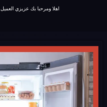
اهلا ومرحبا بك عزيزي العميل في توكيل صيانة ثلاجات koldair