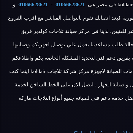
01066628621
-
01066628621
و
ورية فبعد اتصالك نقوم بالتواصل المباشر مع اقرب الفروع
ر للفنيين. لدينا في مركز صيانة ثلاجات كولدير فريق
ة اسئلتكم علي مدار 24 ساعة في حالة طلب مساعدتنا نعمل علي توصيل اجهزتكم وصيانتها
 بفريق دعم فني لتحديد المشكلة الخاصة بكم واطلاعكم
علي طريقة حل مشكلة الجهاز الخاص بكم اطلب الان خدمات الصيانة لاجهزة مركز شركة ثلاجات koldair اينما كنت
و صيانة الجهاز . اتصل الان على الخط الساخن لخدمة
 خدمة دعم فنى لصيانة جميع أنواع التلاجات ماركة