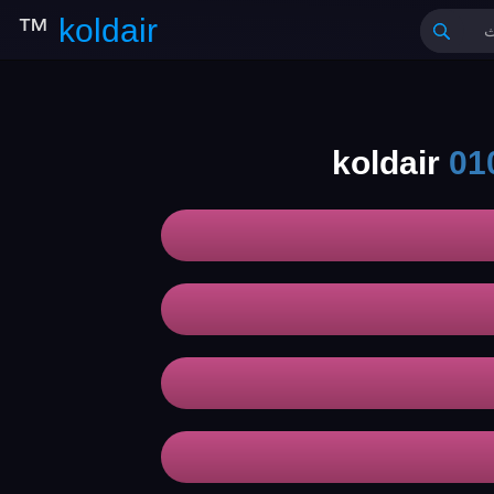
™
koldair
01