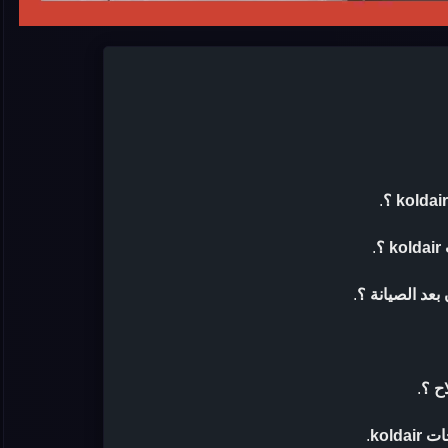
.
؟
.
.
ح ؟
.
kold
.