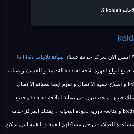
kolda ؟
.
 اتصل الان بمركز خدمة عملاء
صيانة ثلاجات koldair
المنزلية المعتمد بمصر وهو توكيل معتمد يقدم خدمة صيانة جميع انواع اجهزة ثلاجة koldair القديمة و الجديدة و صيانة
ثلاجات ديفروست koldair و صيانة ثلاجات نوفروست koldair و اصلاح جميع الاعطال و نقوم ايضا بصيانة الاعطال
البسيطة في المنزل .. ولاننا التوكيل المعتمد في مصر و نمتلك فنيون متخصصون في صيانة الثلاجة koldair و قطع
غيار اصلية نقدم لكم ضمان عام علي خدمة صيانة تلاجة koldair و متابعة دورية لجودة الصيانة .. يمتلك المركز خدمة
ي اعلي مستوي لمساعدة العملاء في حل مشاكلهم الفنية و التقنية التي يمكن