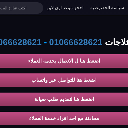
سياسة الخصوصية
احجز موعد اون لاين
ت koldair
01066628621
-
066628621
اضغط هنا ل الاتصال بخدمة العملاء
اضغط هنا للتواصل عبر واتساب
اضغط هنا لتقديم طلب صيانة
محادثة مع احد افراد خدمة العملاء