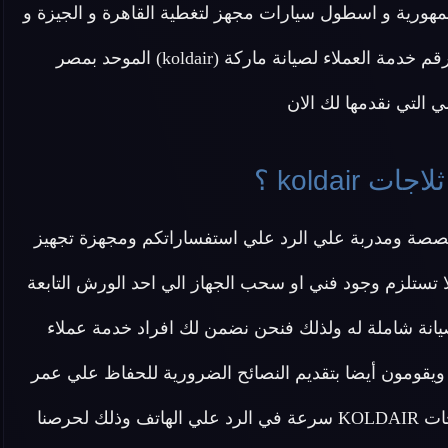
لجمهورية و اسطول سيارات مجهز لتغطية القاهرة و الجيزة و
 لصيانة ماركة (koldair) الموحد بمصر
التي نقدمها لك الان
koldai ؟
م لكم خدمة عملاء متخصصة ومدربة علي الرد علي استفساراتكم ومجهزة تجهيز
 تستلزم وجود فني او سحب الجهاز الي احد الورش التابعة
لفحص العطل وعمل صيانة شاملة له ولذلك فنحن نضمن لك افراد خدمة عملاء
قومون أيضا بتقديم النصائح الضرورية للحفاظ علي عمر
أطول للثلاجة . يوفر لك أيضا مركز خدمة عملاء صيانة ثلاجات KOLDAIR سرعة في الرد علي الهاتف وذلك لحرصنا