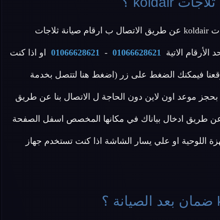
koldai ؟
عزيزي العميل يمكنك التواصل مع خدمة عملاء صيانة ثلاجات koldair عن طريق الاتصال ب ارقام صيانة ثلاجات
01066628621
-
01066628621
او اذا كنت
قعنا فيمكنك الضغط على زر (اضغط هنا لتتصل بخدمة
 بحجز موعد اون لاين دون الحاجة ل الاتصال بنا عن طريق
 koldair) وإدخال بياناتك او عن طريق ادخال بياناك في مكانها المخصص اسفل الصفحة
زة اللوحية او علي يسار الشاشة اذا كنت تستخدم جهاز