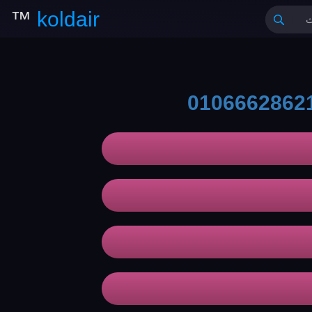
™
koldair
0106662862