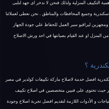
مية التكييف المنزلية ولذلك فنحن لا ندخر اى جهد لنلبى
كندرية وجميع المحافظات والمناطق . نحن نعطى لعملائنا
 ومجهزين ليراقبو سير العمل للحفاظ علي جودة الجهاز
 المنزل او عند القيام بصيانتها في احد ورش الاصلاح
كندرية ؟
كندرية افضل خدمة لاصلاح ماركة تكييفات كولدير في مصر
لدير حيث تحتوى على فنيين متخصصين في اصلاح تكييف
اصلية 100% ونوفر جميع الاحتياجات و الأدوات اللازمة لتقديم افضل تجربة اصلاح وجودة