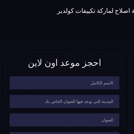
اصلاح لماركة تكييفات كولدير
احجز موعد اون لاين