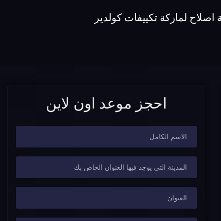
اصلاح لماركة تكييفات كولدير
احجز موعد اون لاين