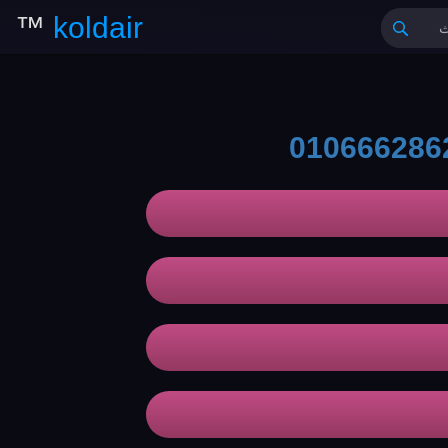
™
koldair
010666286