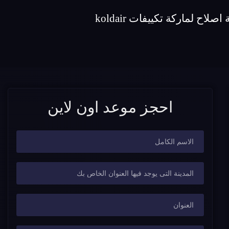
احجز موعد اون لاين