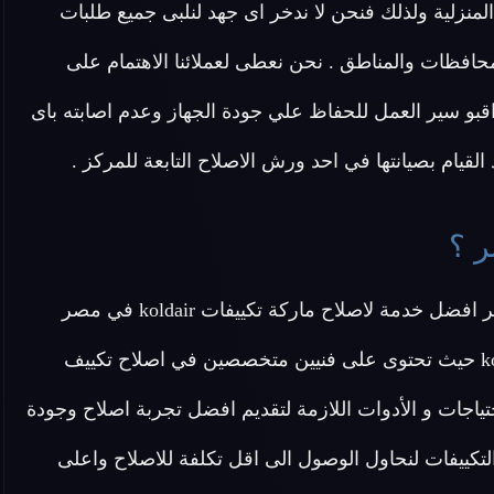
kold مصر أهمية التكييف المنزلية ولذلك فنحن لا ندخر اى جهد لنلبى جميع طلبات
افظات والمناطق . نحن نعطى لعملائنا الاهتمام على
اقبو سير العمل للحفاظ علي جودة الجهاز وعدم اصابته باى
قيام بصيانتها في احد ورش الاصلاح التابعة للمركز .
عزيزي العميل تقدم لك شركة اصلاح تكييفات koldair مصر افضل خدمة لاصلاح ماركة تكييفات koldair في مصر
بجميع أنواعها من تكييفات انفرتر وتكييفات كونسيلد koldair حيث تحتوى على فنيين متخصصين في اصلاح تكييف
 اصلية 100% ونوفر جميع الاحتياجات و الأدوات اللازمة لتقديم افضل تجربة اصلاح وجودة
التكييفات لنحاول الوصول الى اقل تكلفة للاصلاح واعلى