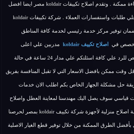
معايير الجودة وهدفنا هو توصيل وتسليم الجهاز بأقصى كفاءة ممكنة . وتقدم اصلاح تكييفات koldair مصر ايضا افضل
خدمة عملاء متخصصة لمتابعة خط سير الاصلاح والاجابة علي طلبات واستفسارات العملاء . شركة تكييفات koldair
ان توفير مركز خدمة رئيسي لخدمة كافة المناطق
اصلاح تكييف koldair
مدربين علي اعلى
مستوى لدينا في اصلاح تكييفات koldair مصر فريق مخصص للرد علي كافة اسئلتكم علي مدار 24 ساعة في حالة
ل وقت ممكن بافضل الاسعار التي لا تقبل المنافسة بفريق
يقة حل مشكلة الجهاز الخاص بكم اطلب الان خدمات
ت koldair اينما كنت خلال وقت قياسي سوف يصل اليك مهندسنا لمعاينة العطل واصلاح
الجهاز . تقوم شركة اصلاح تكييف koldair أيضا بتوفير خدمة اصلاح منزلية لأجهزة شركة تكييف koldair بمصر لحرصنا
ان نقدم كافة الحلول بأفضل الطرق الممكنة من خلال توفير قطع الغيار الاصلية