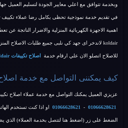
وبخدمة تتوافق مع اعلي معايير الجودة لتسليم العميل 
اهمية الاجهزة الكهربائية المنزلية والاضرار الناتجة عن ت
koldair لاندخر اى جهد كي نلبى جميع طلبات الاصلاح المن
للاصلاح اتصلو الان علي ارقام خدمة
اصلاح تكييفات koldair مصر
كيف يمكننى التواصل مع خدمة اصلاح تكييفات ir
عزيزي العميل يمكنك التواصل مع خدمة عملاء اصلاح تكييفات koldair مصر عن طريق الاتصال بأحد الأرقام
01066628621
-
01066628621
او اذا كنت تستخدم الهات
الضغط على زر (اضغط هنا لتتصل بخدمة العملاء) الذي يظ