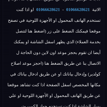
الاتية
01066628621
-
01066628621
او اذا كنت
تستخدم الهاتف المحمول او الأجهزة اللوحية في تصفح
موقعنا فيمكنك الضغط على زر (اضغط هنا لتتصل
بخدمة العملاء) الذي يظهر اسفل الشاشة او يمكنك
أيضا ان تقوم بحجز موعد اون لاين دون الحاجة ل
الاتصال بنا عن طريق الضغط هنا (احجز موعد اصلاح
كولدير) وإدخال بياناتك او عن طريق ادخال بياناك في
مكانها المخصص اسفل الصفحة اذا كنت تشاهد موقعنا
عن طريق الهاتف المحمول او الأجهزة اللوحية او علي
يسار الشاشة اذا كنت تستخدم جهاز الكمبيروتر