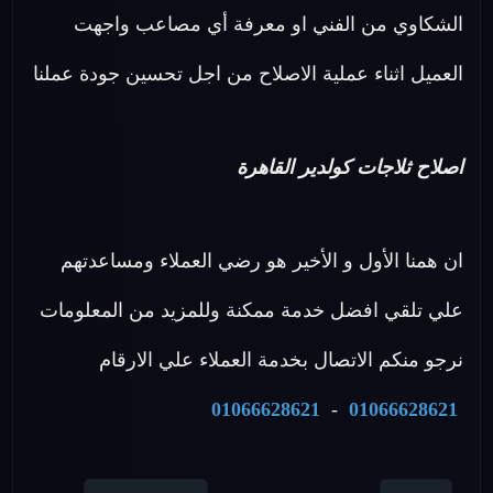
الشكاوي من الفني او معرفة أي مصاعب واجهت
العميل اثناء عملية الاصلاح من اجل تحسين جودة عملنا
اصلاح ثلاجات كولدير القاهرة
ان همنا الأول و الأخير هو رضي العملاء ومساعدتهم
علي تلقي افضل خدمة ممكنة وللمزيد من المعلومات
نرجو منكم الاتصال بخدمة العملاء علي الارقام
01066628621
-
01066628621