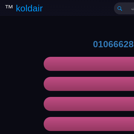
™
koldair
01066628