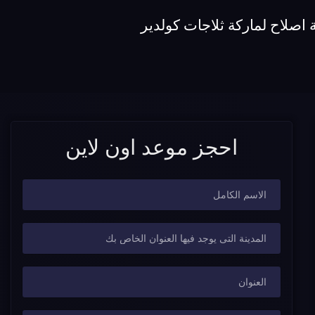
اصلاح لماركة ثلاجات كولدير
احجز موعد اون لاين