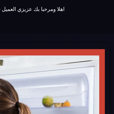
اهلا ومرحبا بك عزيزي العميل في شركة اصلاح ثلاجات koldair 