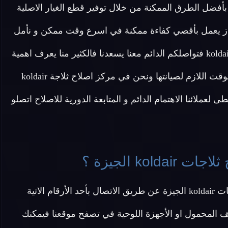
ن نقدم كافة الحلول بأفضل الطرق الممكنة من خلال توفير قطع الغيار الاصلية
جهاز يعمل بأقصي كفاءة ممكنة في اسرع وقت ممكن و نأمل
في تقديم خدمة نموذجية تحظى بكامل رضا عملاء ثلاجة koldair فتواصلكم الدائم معنا يسعدنا فالكثير منا يعرف اهمية
الاجهزة الكهربائية المنزلية والاضرار الناتجة عن تعطلها والوقت اللازم لصيانتها ونحن في مركز اصلاح ثلاجة koldair
لعملائنا الاهتمام الدائم و المتابعة الدورية للاصلاح اتصلو
k الجيزة ؟
الاتية
ف المحمول او الأجهزة اللوحية في تصفح موقعنا فيمكنك