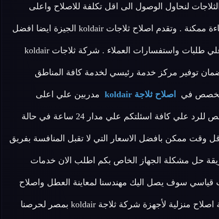
الثلاجات لنحاول الوصول الى اقل تكلفة للاصلاح واعلى
معايير الجودة وهدفنا هو توصيل وتسليم الجهاز بأقصى كفاءة ممكنة . وتقدم اصلاح ثلاجات koldair الجيزة ايضا افضل
خدمة عملاء متخصصة لمتابعة خط سير الاصلاح والاجابة علي طلبات واستفسارات العملاء . شركة ثلاجات koldair
ان توفير مركز خدمة رئيسي لخدمة كافة المناطق
اصلاح ثلاجة koldair
مدربين علي اعلى
مستوى لدينا في اصلاح ثلاجات koldair الجيزة فريق مخصص للرد علي كافة اسئلتكم علي مدار 24 ساعة في حالة
ل وقت ممكن بافضل الاسعار التي لا تقبل المنافسة بفريق
يقة حل مشكلة الجهاز الخاص بكم اطلب الان خدمات
koldair اينما كنت خلال وقت قياسي سوف يصل اليك مهندسنا لمعاينة العطل واصلاح
الجهاز . تقوم شركة اصلاح ثلاجة koldair أيضا بتوفير خدمة اصلاح منزلية لأجهزة شركة ثلاجة koldair بمصر لحرصنا