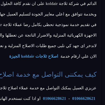
الدائم في شركة ثلاجة koldair على ا
وبخدمة تتوافق مع اعلي معايير الجودة لتسليم العميل 
لاندخر اى جهد كي نلبى جميع طلبات الاصلاح المنزلية و نعطى 
الان علي ارقام خدمة
اصلاح ثلاجات koldair الجيزة
كيف يمكننى التواصل مع خدمة اصلاح ثلاجات oldair
عزيزي العميل يمكنك التواصل مع خدمة عملاء اصلاح ثلاجات koldair الجيزة عن طريق الاتصال بأحد الأرقام 
01066628621
-
01066628621
او اذا كنت تستخدم الهات