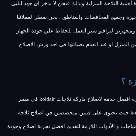
يعرف مركز اصلاح ثلاجات koldair الجيزة أهمية الثلاجة المنزلية ولذلك فنحن لا ندخر اى جهد لنلبى
زة وجميع المحافظات والمناطق . نحن نعطى لعملائنا
 ومجهزين ليراقبو سير العمل للحفاظ علي جودة الجهاز
 المنزل او عند القيام بصيانتها في احد ورش الاصلاح
عزيزي العميل تقدم لك شركة اصلاح ثلاجات koldair الجيزة افضل خدمة لاصلاح ماركة ثلاجات koldair في مصر
بجميع أنواعها من ثلاجات ايونيزر وثلاجات نوفروست koldair حيث تحتوى على فنيين متخصصين في اصلاح ثلاجة
 اصلية 100% ونوفر جميع الاحتياجات و الأدوات اللازمة لتقديم افضل تجربة اصلاح وجودة