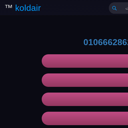
™
koldair
010666286