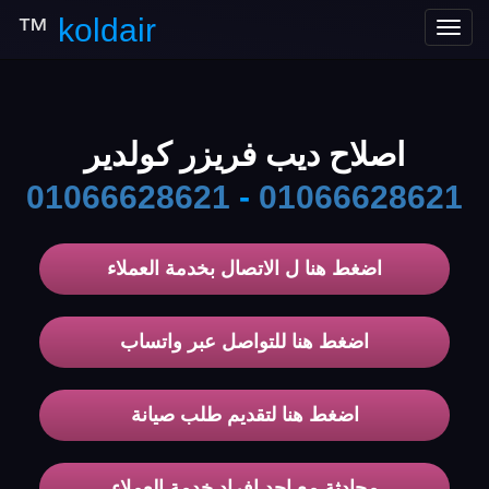
™
koldair
Toggle
navigation
اصلاح ديب فريزر كولدير
01066628621
-
01066628621
اضغط هنا ل الاتصال بخدمة العملاء
اضغط هنا للتواصل عبر واتساب
اضغط هنا لتقديم طلب صيانة
محادثة مع احد افراد خدمة العملاء