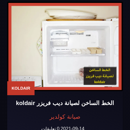
KOLDAIR
الخط الساخن لصيانة ديب فريزر koldair
صيانة كولدير
2021-09-14
0 تعليقات