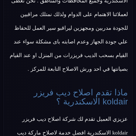
الاسكندرية وجميع المحافظات والمناطق . نحن نعطى
لعملائنا الاهتمام على الدوام ولذلك نمتلك مراقبين
للجودة مدربين ومجهزين ليراقبو سير العمل للحفاظ
علي جودة الجهاز وعدم اصابته باى مشكلة سواء عند
القيام بسحب الديب فريزرات من المنزل او عند القيام
بصيانتها في احد ورش الاصلاح التابعة للمركز .
ماذا تقدم اصلاح ديب فريزر
koldair الاسكندرية ؟
عزيزي العميل تقدم لك شركة اصلاح ديب فريزر
koldair الاسكندرية افضل خدمة لاصلاح ماركة ديب