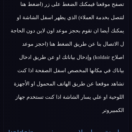
تصفح موقعنا فيمكنك الضغط على زر (اضغط هنا
لتتصل بخدمة العملاء) الذي يظهر اسفل الشاشة او
يمكنك أيضا ان تقوم بحجز موعد اون لاين دون الحاجة
ل الاتصال بنا عن طريق الضغط هنا (احجز موعد
اصلاح koldair) وإدخال بياناتك او عن طريق ادخال
بياناك في مكانها المخصص اسفل الصفحة اذا كنت
تشاهد موقعنا عن طريق الهاتف المحمول او الأجهزة
اللوحية او علي يسار الشاشة اذا كنت تستخدم جهاز
الكمبيروتر