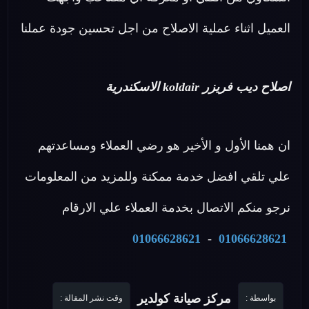
العميل اثناء عملية الاصلاح من اجل تحسين جودة عملنا
اصلاح ديب فريزر koldair الاسكندرية
ان همنا الأول و الأخير هو رضي العملاء ومساعدتهم
علي تلقي افضل خدمة ممكنة وللمزيد من المعلومات
نرجو منكم الاتصال بخدمة العملاء علي الارقام
01066628621
-
01066628621
مركز صيانة كولدير
بواسطة :
وقت نشر المقالة :