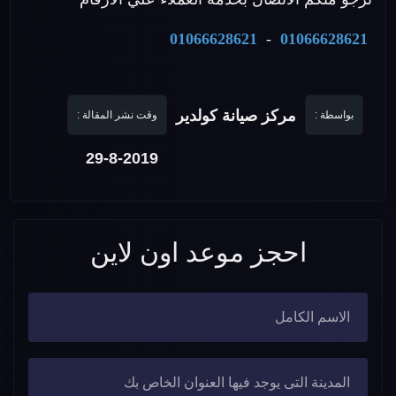
01066628621
-
01066628621
مركز صيانة كولدير
بواسطة :
وقت نشر المقالة :
29-8-2019
احجز موعد اون لاين