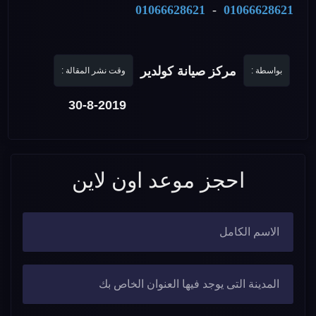
01066628621
-
01066628621
مركز صيانة كولدير
بواسطة :
وقت نشر المقالة :
30-8-2019
احجز موعد اون لاين