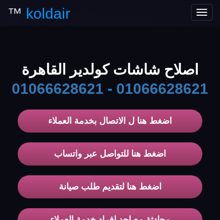
™
koldair
Toggle
navigation
اصلاح شاشات كولدير القاهرة
01066628621
-
01066628621
اضغط هنا ل الاتصال بخدمة العملاء
اضغط هنا للتواصل عبر واتساب
اضغط هنا لتقديم طلب صيانة
محادثة مع احد افراد خدمة العملاء