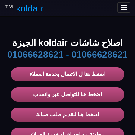
™
koldair
Toggle
navigation
اصلاح شاشات koldair الجيزة
01066628621
-
01066628621
اضغط هنا ل الاتصال بخدمة العملاء
اضغط هنا للتواصل عبر واتساب
اضغط هنا لتقديم طلب صيانة
محادثة مع احد افراد خدمة العملاء