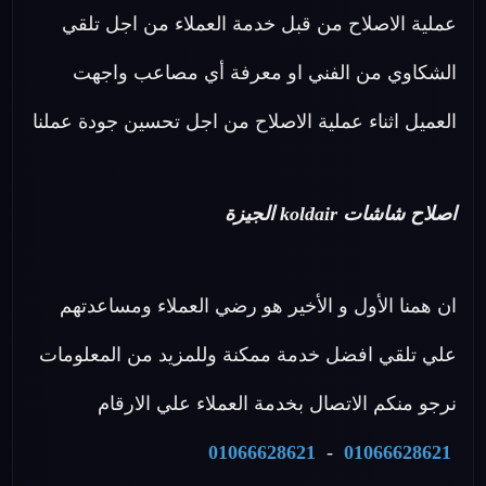
عملية الاصلاح من قبل خدمة العملاء من اجل تلقي
الشكاوي من الفني او معرفة أي مصاعب واجهت
العميل اثناء عملية الاصلاح من اجل تحسين جودة عملنا
اصلاح شاشات koldair الجيزة
ان همنا الأول و الأخير هو رضي العملاء ومساعدتهم
علي تلقي افضل خدمة ممكنة وللمزيد من المعلومات
نرجو منكم الاتصال بخدمة العملاء علي الارقام
01066628621
-
01066628621