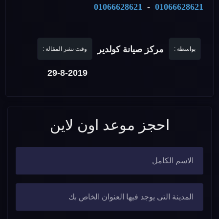
01066628621
-
01066628621
مركز صيانة كولدير
بواسطة :
وقت نشر المقالة :
29-8-2019
احجز موعد اون لاين