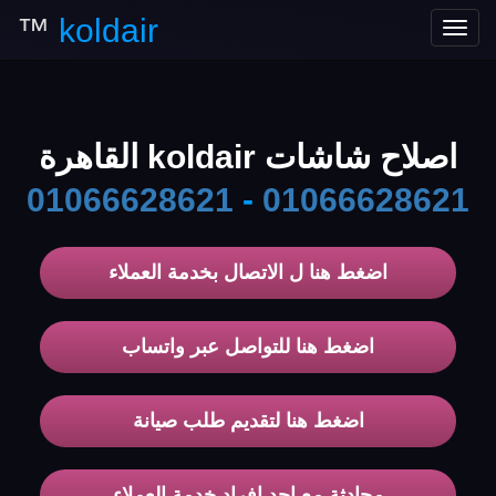
™
koldair
Toggle
navigation
اصلاح شاشات koldair القاهرة
01066628621
-
01066628621
اضغط هنا ل الاتصال بخدمة العملاء
اضغط هنا للتواصل عبر واتساب
اضغط هنا لتقديم طلب صيانة
محادثة مع احد افراد خدمة العملاء