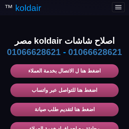
™
koldair
Toggle
navigation
اصلاح شاشات koldair مصر
01066628621
-
01066628621
اضغط هنا ل الاتصال بخدمة العملاء
اضغط هنا للتواصل عبر واتساب
اضغط هنا لتقديم طلب صيانة
محادثة مع احد افراد خدمة العملاء