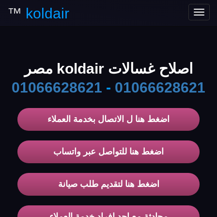
™
koldair
Toggle
navigation
اصلاح غسالات koldair مصر
01066628621
-
01066628621
اضغط هنا ل الاتصال بخدمة العملاء
اضغط هنا للتواصل عبر واتساب
اضغط هنا لتقديم طلب صيانة
محادثة مع احد افراد خدمة العملاء