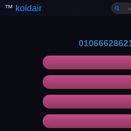
™
koldair
0106662862