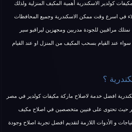
كيفات كولدير الاسكندرية أهمية المكيف المنزلية ولذلك
ملاء في اسرع وقت ممكن الاسكندرية وجميع المحافظات
ك نمتلك مراقبين للجودة مدربين ومجهزين ليراقبو سير
واء عند القيام بسحب المكيف من المنزل او عند القيام
كندرية ؟
كندرية افضل خدمة لاصلاح ماركة مكيفات كولدير في مصر
دير حيث تحتوى على فنيين متخصصين في اصلاح مكيف
اصلية 100% ونوفر جميع الاحتياجات و الأدوات اللازمة لتقديم افضل تجربة اصلاح وجودة