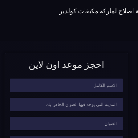
اصلاح لماركة مكيفات كولدير
احجز موعد اون لاين