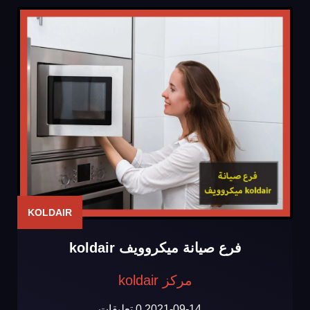
KOLDAIR
فرع صيانة ميكروويف koldair
مركز koldair
2021-09-14
0 تعليقات