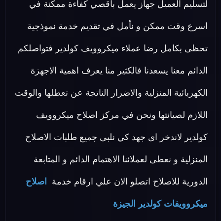
لتسليم العميل جهاز يعمل بأقصي كفاءة ممكنة في
اسرع وقت ممكن و نأمل في تقديم خدمة نموذجية
تحظى بكامل رضا عملاء ميكروويف كولدير فتواصلكم
الدائم معنا يسعدنا فالكثير منا يعرف اهمية الاجهزة
الكهربائية المنزلية والاضرار الناتجة عن تعطلها والوقت
اللازم لصيانتها ونحن في مركز اصلاح ميكروويف
كولدير لاندخر اى جهد كي نلبى جميع طلبات الاصلاح
المنزلية و نعطى لعملائنا الاهتمام الدائم و المتابعة
الدورية للاصلاح اتصلو الان علي ارقام خدمة
اصلاح
ميكروويفات كولدير الجيزة