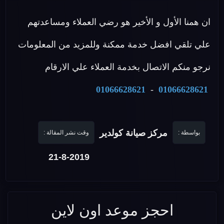
ان همنا الأول و الأخير هو رضي العملاء ومساعدتهم
علي تلقي افضل خدمة ممكنة وللمزيد من المعلومات
نرجو منكم الاتصال بخدمة العملاء علي الارقام
01066628621
-
01066628621
مركز صيانة كولدير
بواسطة :
وقت نشر المقالة :
21-8-2019
احجز موعد اون لاين