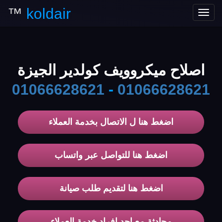
™
koldair
Toggle
navigation
اصلاح ميكروويف كولدير الجيزة
01066628621
-
01066628621
اضغط هنا ل الاتصال بخدمة العملاء
اضغط هنا للتواصل عبر واتساب
اضغط هنا لتقديم طلب صيانة
محادثة مع احد افراد خدمة العملاء