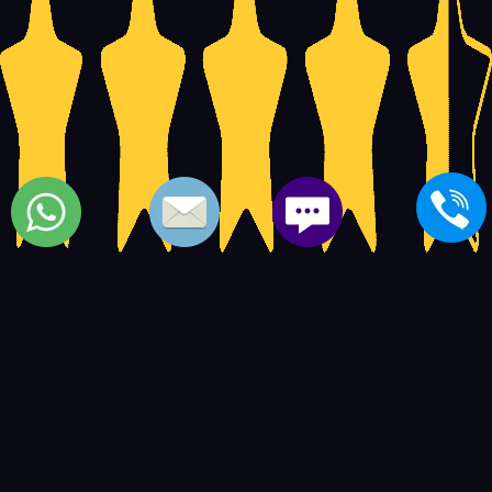
اصلاح ميكروويف كولدير الجيزة | صيانة ميكروويف كولدير
5
14597
4.5
based on
user ratings.
out of
بعض المواضيع الشبيهة بمركز