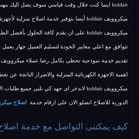
koldair اينما كنت خلال وقت قياسي سوف يصل اليك مه
ميكروويف koldair على ان نقدم كافة الحلول ب
تتوافق مع اعلي معايير الجودة لتسليم العميل جهاز يع
اهمية الاجهزة الكهربائية المنزلية والاضرار الناتجة عن ت
ميكروويف koldair لاندخر اى جهد كي نلبى جميع ط
الدورية للاصلاح اتصلو الان علي ارقام خدمة
اصلاح ميكروويفات ldair
كيف يمكننى التواصل مع خدمة اصلاح ميكروويفات air