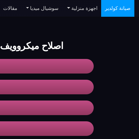
صيانة كولدير
اجهزة منزلية
سوشيال ميديا
مقالات
اصلاح ميكروويف koldair الاسكندري