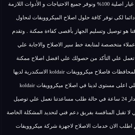
متخصصين في اصلاح ميكروويف koldair وتقدم لكم قطع غيار اصلية 100% ونوفر جميع الاحتياجات و الأدوات اللازمة
دائما لكى نوفر كافة حلول اصلاح الميكروويفات لنحاول
نا هو توصيل وتسليم الجهاز بأقصى كفاءة ممكنة . وتقدم
ايضا افضل خدمة عملاء متخصصة لمتابعة خط سير الاصلاح والاجابة علي
لبات واستفسارات العملاء . شركة ميكروويفات koldair تعمل علي التأكد من حصولك علي افضل اصلاح ممكنة
وضمان توفير مركز خدمة رئيسي لخدمة كافة المناطق والمحافظات فاصلاح ميكروويفات koldair الاسكندرية لديها
مدربين علي اعلى مستوى لدينا في اصلاح ميكروويفات koldair
الاسكندرية فريق مخصص للرد علي كافة اسئلتكم علي مدار 24 ساعة في حالة طلب مساعدتنا نعمل علي توصيل
لا تقبل المنافسة بفريق دعم فني لتحديد المشكلة الخاصة
اطلب الان خدمات الاصلاح لاجهزة شركة ميكروويفات