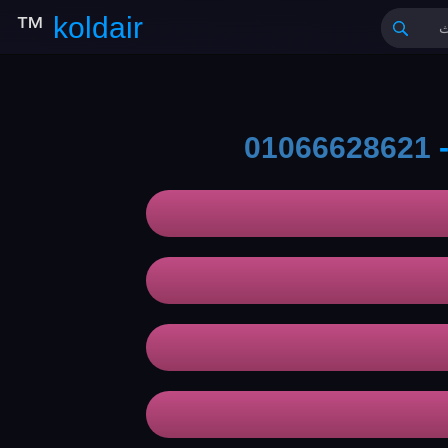
™
koldair
01066628621