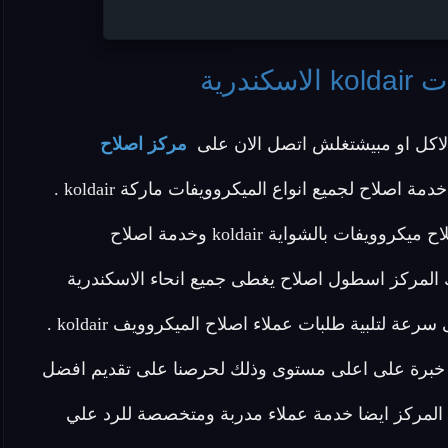
ندرية
اكل او مبيشتغلش اتصل الان على
مركز اصلاح
لان المركز يقدم افضل خدمة اصلاح لجميع انواع الميكروويفات ماركة koldair .
يقدم المركز خدمة اصلاح ميكروويفات koldair وخدمة اصلاح ميكروويفات بالشواية koldair وخدمة اصلاح
قديمة والجديدة ويمتلك المركز اسطول اصلاح يغطى جميع انحاء الاسكندرية
وجمهورية مصر العربية والسيارات مجهزة للوصول باقصى سرعة لتلبية طلبات عملاء اصلاح الميكروويف koldair .
 خبرة على اعلى مستوى وذلك لحرصنا على تقديم افضل
 المركز ايضا خدمة عملاء مدربة ومتخصصة للرد علي