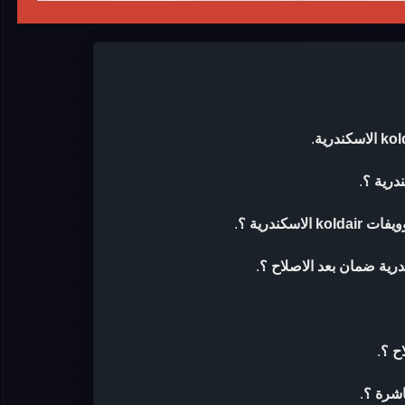
.
.
سكندرية ؟
.
.
ح ؟
.
اشرة ؟
.