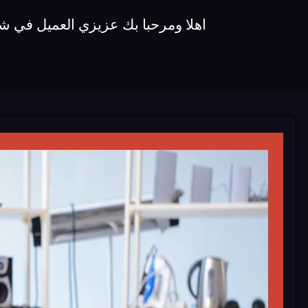
اهلا ومرحبا بك عزيزي العميل في شركة اصلاح ميكروويفات koldair نقدم 