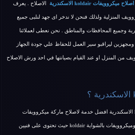
اصلاح ميكروويفات koldair الاسكندرية
الاصلاح . يعرف
اسكندرية أهمية الميكروويف المنزلية ولذلك فنحن لا ندخر اى جهد لنلبى جميع
ة وجميع المحافظات والمناطق . نحن نعطى لعملائنا
 ومجهزين ليراقبو سير العمل للحفاظ علي جودة الجهاز
ف من المنزل او عند القيام بصيانتها في احد ورش الاصلاح
عزيزي العميل تقدم لك شركة اصلاح ميكروويفات koldair الاسكندرية افضل خدمة لاصلاح ماركة ميكروويفات
koldair في مصر بجميع أنواعها من ميكروويفات سمارت وميكروويفات بالشواية koldair حيث تحتوى على فنيين