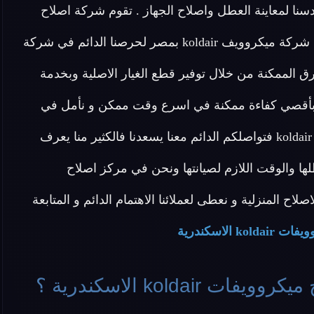
ندسنا لمعاينة العطل واصلاح الجهاز . تقوم شركة اصلاح
ميكروويف koldair أيضا بتوفير خدمة اصلاح منزلية لأجهزة شركة ميكروويف koldair بمصر لحرصنا الدائم في شركة
أفضل الطرق الممكنة من خلال توفير قطع الغيار الاصلية وبخدمة
مل بأقصي كفاءة ممكنة في اسرع وقت ممكن و نأمل في
تقديم خدمة نموذجية تحظى بكامل رضا عملاء ميكروويف koldair فتواصلكم الدائم معنا يسعدنا فالكثير منا يعرف
عطلها والوقت اللازم لصيانتها ونحن في مركز اصلاح
لبات الاصلاح المنزلية و نعطى لعملائنا الاهتمام الدائم و المتابعة
ko الاسكندرية
kold الاسكندرية ؟