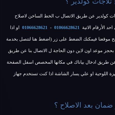
ثلاجات كولدير ؟
جات كولدير عن طريق الاتصال ب الخط الساخن لاصلاح
حد الأرقام الاتية
01066628621
-
01066628621
او اذا
فح موقعنا فيمكنك الضغط على زر (اضغط هنا لتتصل بخدمة
 بحجز موعد اون لاين دون الحاجة ل الاتصال بنا عن طريق
و عن طريق ادخال بياناك في مكانها المخصص اسفل الصفحة
زة اللوحية او علي يسار الشاشة اذا كنت تستخدم جهاز
ضمان بعد الاصلاح ؟