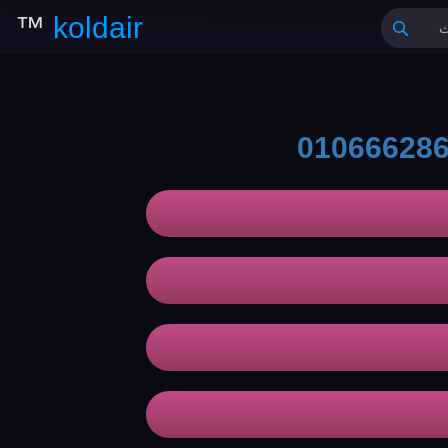
™
koldair
01066628