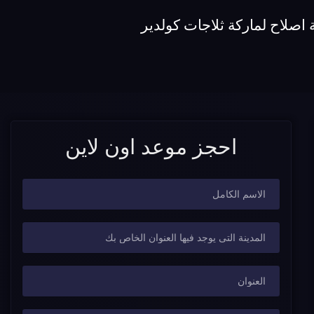
اصلاح لماركة ثلاجات كولدير
احجز موعد اون لاين