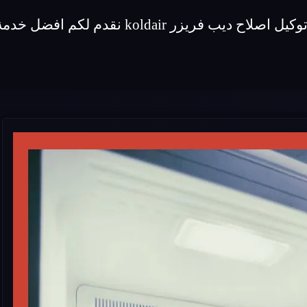
م لكم افضل خدمة اصلاح لماركة ديب فريزر koldair