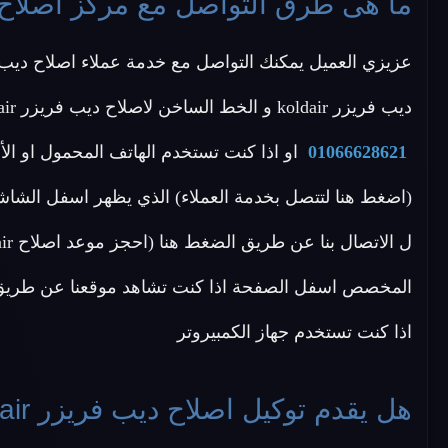
ما هى طرق التواصل مع مركز اصلاح ديب فر
ديب فريزر koldair و الخط الساخن لاصلاح ديب فريزر koldair على احد الأرقام الاتية
01066628621
او اذا كنت تستخدم الهاتف المحمول او ال
(اضغط هنا لتتصل بخدمة العملاء) الذي يظهر اسفل الشاشة
المخصص اسفل الصفحة اذا كنت تشاهد موقعنا عن طريق ال
اذا كنت تستخدم جهاز الكمبيروتر
هل يقدم توكيل اصلاح ديب فريزر koldair ضمان بعد الاصلاح ؟