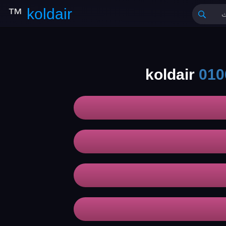
™
koldair
010