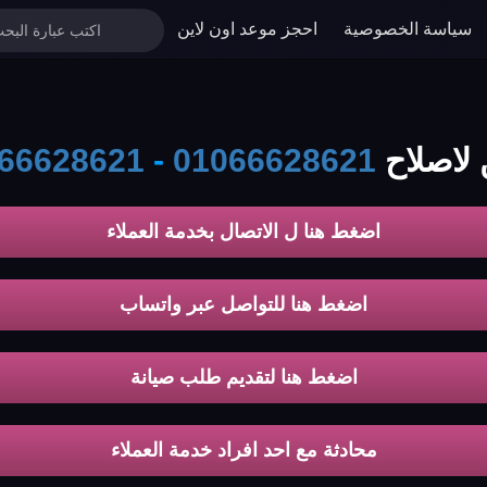
سياسة الخصوصية
احجز موعد اون لاين
اح koldair
01066628621
-
66628621
اضغط هنا ل الاتصال بخدمة العملاء
اضغط هنا للتواصل عبر واتساب
اضغط هنا لتقديم طلب صيانة
محادثة مع احد افراد خدمة العملاء