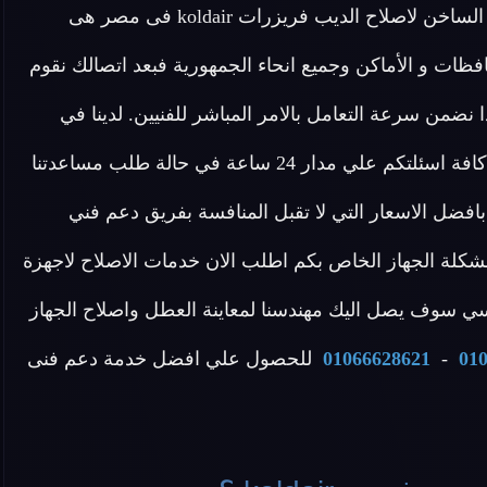
لاح الديب فريزرات koldair فى مصر هى
ظات و الأماكن وجميع انحاء الجمهورية فبعد اتصالك نقوم
 نضمن سرعة التعامل بالامر المباشر للفنيين. لدينا في
مركز اصلاح ديب فريزر koldair فريق مخصص للرد علي كافة اسئلتكم علي مدار 24 ساعة في حالة طلب مساعدتنا
ضل الاسعار التي لا تقبل المنافسة بفريق دعم فني
كلة الجهاز الخاص بكم اطلب الان خدمات الاصلاح لاجهزة
ما كنت خلال وقت قياسي سوف يصل اليك مهندسنا لمعاينة العطل واصلاح الجهاز
01
-
01066628621
للحصول علي افضل خدمة دعم فنى