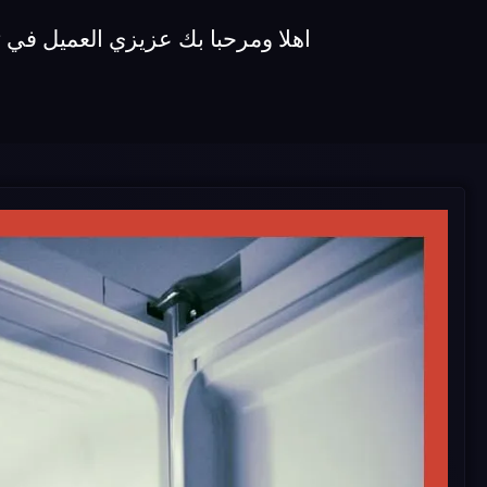
اهلا ومرحبا بك عزيزي العميل في توكيل اصلاح ديب فريزر koldair نقد