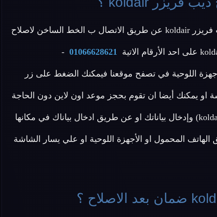
يزر koldair ؟
عزيزي العميل يمكنك التواصل مع خدمة عملاء اصلاح ديب فريزر koldair عن طريق الاتصال ب الخط الساخن لاصلاح
-
01066628621
أجهزة اللوحية في تصفح موقعنا فيمكنك الضغط على زر
 او يمكنك أيضا ان تقوم بحجز موعد اون لاين دون الحاجة
ل الاتصال بنا عن طريق الضغط هنا (احجز موعد اصلاح koldair) وإدخال بياناتك او عن طريق ادخال بياناك في مكانها
هاتف المحمول او الأجهزة اللوحية او علي يسار الشاشة