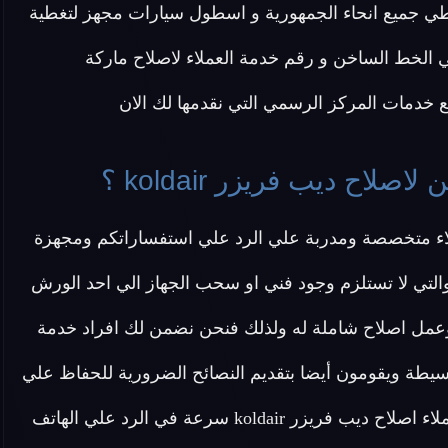
 تغطي جميع انحاء الجمهورية و اسطول سيارات مجهز لتغطية
 الخط الساخن و رقم خدمة العملاء لاصلاح ماركة
دمات المركز الرسمي التي نقدمها لك الان
اح ديب فريزر koldair ؟
koldai نقدم لكم خدمة عملاء متخصصة ومدربة علي الرد علي استفساراتكم ومجهزة
لتي لا تستلزم وجود فني او سحب الجهاز الي احد الورش
ب فريزر koldair لفحص العطل وعمل اصلاح شاملة له ولذلك فنحن نضمن لك افراد خدمة
يطة ويقومون أيضا بتقديم النصائح الضرورية للحفاظ علي
عمر أطول للديب فريزرات . يوفر لك أيضا مركز خدمة عملاء اصلاح ديب فريزر koldair سرعة في الرد علي الهاتف