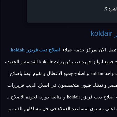
اشرة ؟
.
ko
تصل الان بمركز خدمة عملاء
اصلاح ديب فريزر koldair
المنزلية المعتمد بمصر وهو توكيل معتمد يقدم خدمة اصلاح جميع انواع اجهزة ديب فريزرات koldair القديمة و الجديدة
واصلاح ديب فريزر راسي koldair و اصلاح ديب فريزر باب واحد koldair و اصلاح جميع الاعطال و نقوم ايضا باصلاح
في مصر و نمتلك فنيون متخصصون في اصلاح الديب فريزرات
koldair و قطع غيار اصلية نقدم لكم ضمان عام علي خدمة اصلاح ديب فريزر koldair و متابعة دورية لجودة الاصلاح ..
 عملاء مركز صيانه koldair مدربة علي اعلي مستوي لمساعدة العملاء في حل مشاكلهم الفنية و