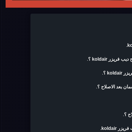
.
يزر koldair ؟
.
kol ؟
.
.
ح ؟
.
 koldair
.