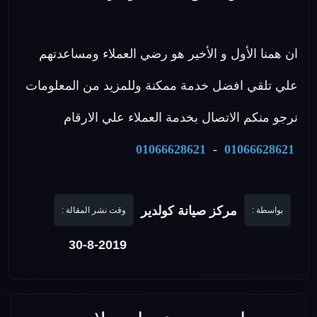
ان همنا الأول و الأخير هو رضي العملاء ومساعدتهم
علي تلقي افضل خدمة ممكنة وللمزيد من المعلومات
نرجو منكم الاتصال بخدمة العملاء علي الارقام
01066628621
-
01066628621
مركز صيانة كولدير
بواسطة :
وقت نشر المقالة :
30-8-2019