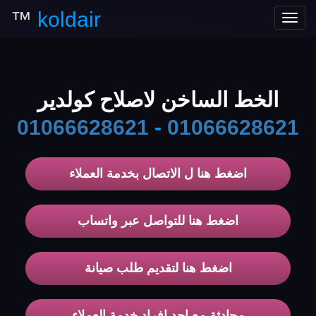
™
koldair
Toggle
navigation
الخط الساخن لاصلاح كولدير
01066628621
-
01066628621
اضغط هنا ل الاتصال بخدمة العملاء
اضغط هنا للتواصل عبر واتساب
اضغط هنا لتقديم طلب صيانة
محادثة مع احد افراد خدمة العملاء