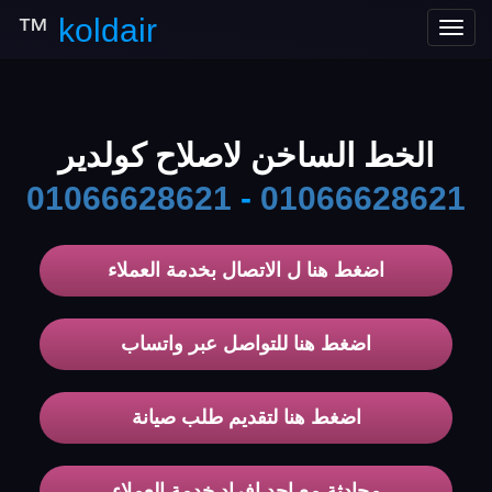
™
koldair
Toggle
navigation
الخط الساخن لاصلاح كولدير
01066628621
-
01066628621
اضغط هنا ل الاتصال بخدمة العملاء
اضغط هنا للتواصل عبر واتساب
اضغط هنا لتقديم طلب صيانة
محادثة مع احد افراد خدمة العملاء