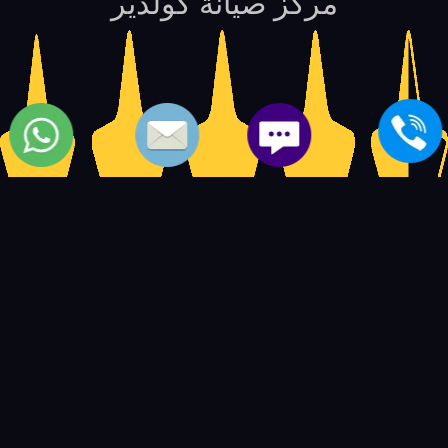
مركز صيانة كولدير
5
14597
4.5
based on
user ratings.
out of