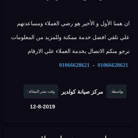
ان همنا الأول و الأخير هو رضي العملاء ومساعدتهم
علي تلقي افضل خدمة ممكنة وللمزيد من المعلومات
نرجو منكم الاتصال بخدمة العملاء علي الارقام
01066628621
-
01066628621
مركز صيانة كولدير
بواسطة :
وقت نشر المقالة :
12-8-2019