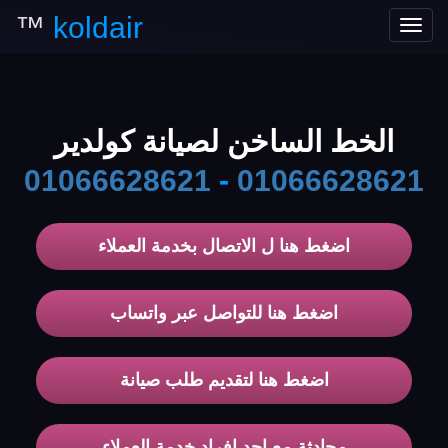
™
koldair
Toggle
navigation
الخط الساخن لصيانة كولدير
01066628621
-
01066628621
اضغط هنا ل الاتصال بخدمة العملاء
اضغط هنا للتواصل عبر واتساب
اضغط هنا لتقديم طلب صيانة
محادثة مع احد افراد خدمة العملاء