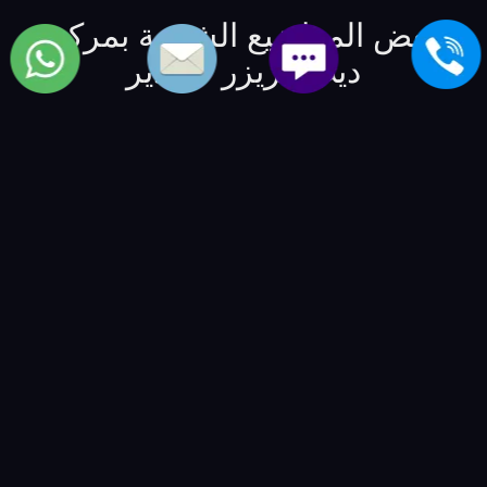
بعض المواضيع الشبيهة بمركز
ديب فريزر كولدير
الخط الساخن لاصلاح freezers تى سى ال
-
الخط الساخن
لاصلاح مبرد بوكنشت
-
الخط الساخن لاصلاح deep freezer
براندت
-
الخط الساخن لاعطال ديب فريزر سبيد كوين
-
الخط الساخن لاعطال ايس ميكر امانا
-
الخط الساخن
لاعطال freezers ساترن
-
خدمة صيانة الماركات العالمية |
العالمية للصيانة والتوكيلات
-
BSMART Creative Agency
-
مصنع نوراي ليد
-
شركة الفكر الرقمي - للمنتجات و الخدمات
التقنية
-
VIP Numbers - ارقام مميزة
-