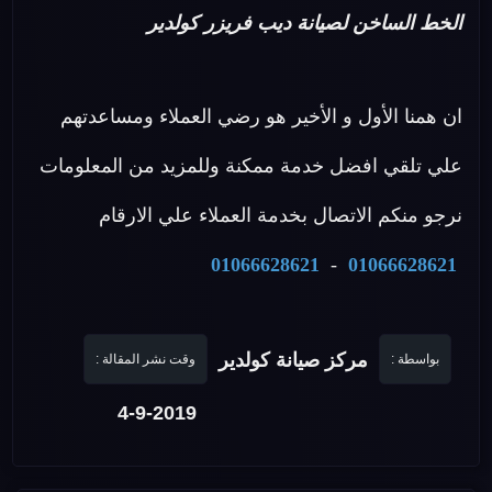
الخط الساخن لصيانة ديب فريزر كولدير
ان همنا الأول و الأخير هو رضي العملاء ومساعدتهم
علي تلقي افضل خدمة ممكنة وللمزيد من المعلومات
نرجو منكم الاتصال بخدمة العملاء علي الارقام
01066628621
-
01066628621
مركز صيانة كولدير
بواسطة :
وقت نشر المقالة :
4-9-2019