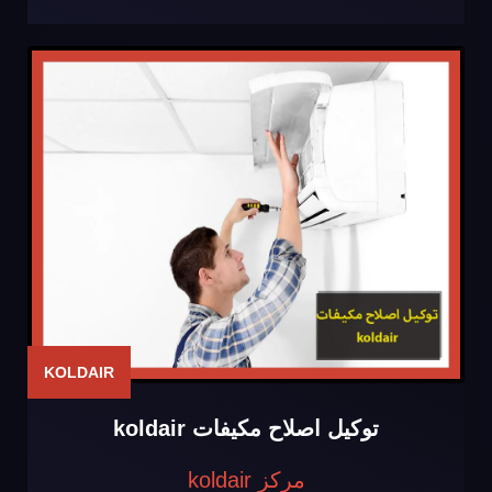
KOLDAIR
توكيل اصلاح مكيفات koldair
مركز koldair