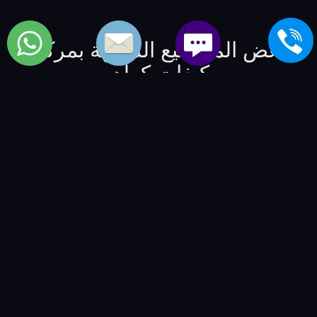
بعض المواضيع الشبيهة بمركز
مكيفات كولدير
الخط الساخن لاصلاح air conditioner تى سى ال
-
الخط
الساخن لاصلاح تكييفات بوكنشت
-
الخط الساخن لاصلاح air
conditioning براندت
-
الخط الساخن لاعطال مكيفاتات سبيد
كوين
-
الخط الساخن لاعطال شيلر امانا
-
الخط الساخن
لاعطال chiller فوجى
-
الخط الساخن لاعطال air
conditioner ساترن
-
خدمة صيانة الماركات العالمية | العالمية
للصيانة والتوكيلات
-
BSMART Creative Agency
-
مصنع
نوراي ليد
-
شركة الفكر الرقمي - للمنتجات و الخدمات
التقنية
-
VIP Numbers - ارقام مميزة
-