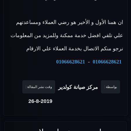
ان همنا الأول و الأخير هو رضي العملاء ومساعدتهم
علي تلقي افضل خدمة ممكنة وللمزيد من المعلومات
نرجو منكم الاتصال بخدمة العملاء علي الارقام
01066628621
-
01066628621
مركز صيانة كولدير
بواسطة :
وقت نشر المقالة :
26-8-2019