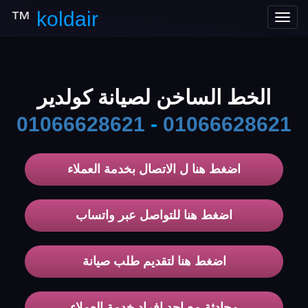
™
koldair
Toggle
navigation
الخط الساخن لصيانة كولدير
01066628621
-
01066628621
اضغط هنا ل الاتصال بخدمة العملاء
اضغط هنا للتواصل عبر واتساب
اضغط هنا لتقديم طلب صيانة
محادثة مع احد افراد خدمة العملاء