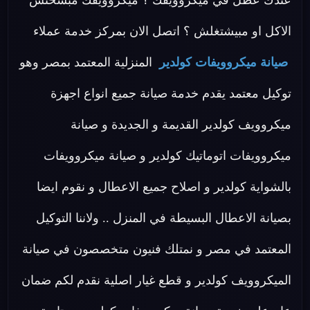
عندك عطل في ميكروويفك ؟ ميكروويفك مبسخنش
الاكل او مبيشتغلش ؟ اتصل الان بمركز خدمة عملاء
صيانة ميكروويفات كولدير
المنزلية المعتمد بمصر وهو
توكيل معتمد يقدم خدمة صيانة جميع انواع اجهزة
ميكروويف كولدير القديمة و الجديدة و صيانة
ميكروويفات اتوماتيك كولدير و صيانة ميكروويفات
بالشواية كولدير و اصلاح جميع الاعطال و نقوم ايضا
بصيانة الاعطال البسيطة في المنزل .. ولاننا التوكيل
المعتمد في مصر و نمتلك فنيون متخصصون في صيانة
الميكروويف كولدير و قطع غيار اصلية نقدم لكم ضمان