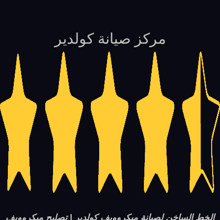
مركز صيانة كولدير
الخط الساخن لصيانة ميكروويف كولدير | تصليح ميكروويف