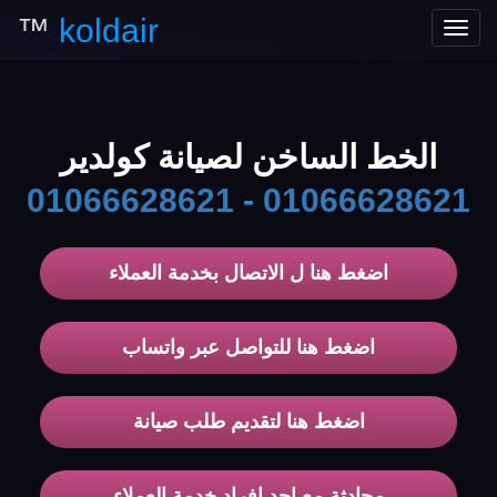
™
koldair
Toggle
navigation
الخط الساخن لصيانة كولدير
01066628621
-
01066628621
اضغط هنا ل الاتصال بخدمة العملاء
اضغط هنا للتواصل عبر واتساب
اضغط هنا لتقديم طلب صيانة
محادثة مع احد افراد خدمة العملاء