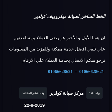
الخط الساخن لصيانة ميكروويف كولدير
ان همنا الأول و الأخير هو رضي العملاء ومساعدتهم
علي تلقي افضل خدمة ممكنة وللمزيد من المعلومات
نرجو منكم الاتصال بخدمة العملاء علي الارقام
01066628621
-
01066628621
مركز صيانة كولدير
بواسطة :
وقت نشر المقالة :
22-8-2019