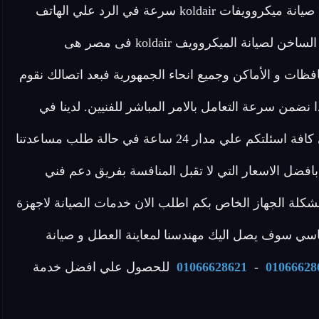
عمر أطول للميكروويف . يوفر لك أيضا مركز خدمة عملاء صيانة ميكروويفات koldair سرعة في الرد علي الهاتف
نة الميكروويف koldair فى مصر هى
ظات و الأماكن وجميع انحاء الجمهورية فبعد اتصالك نقوم
 نضمن سرعة التعامل بالامر المباشر للفنيين. لدينا في
مركز صيانة ميكروويفات koldair فريق مخصص للرد علي كافة اسئلتكم علي مدار 24 ساعة في حالة طلب مساعدتنا
ضل الاسعار التي لا تقبل المنافسة بفريق دعم فني
كلة الجهاز الخاص بكم اطلب الان خدمات الصيانة لاجهزة
ينما كنت خلال وقت قياسي سوف يصل اليك مهندسنا لمعاينة العطل و صيانة
01066628
-
01066628621
للحصول علي افضل خدمة