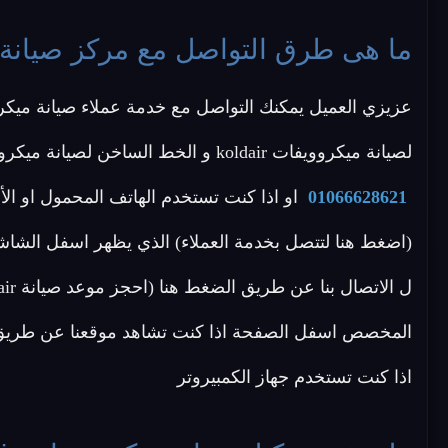
ما هى طرق التواصل مع مركز صيانة ميكروو
لصيانة ميكروويفات koldair و الخط الساخن لصيانة ميكروويفات koldair على احد الأرقام الاتية
01066628621
او اذا كنت تستخدم الهاتف المحمول او ال
(اضغط هنا لتتصل بخدمة العملاء) الذي يظهر اسفل الشاشة
المخصص اسفل الصفحة اذا كنت تشاهد موقعنا عن طريق ال
اذا كنت تستخدم جهاز الكمبيروتر