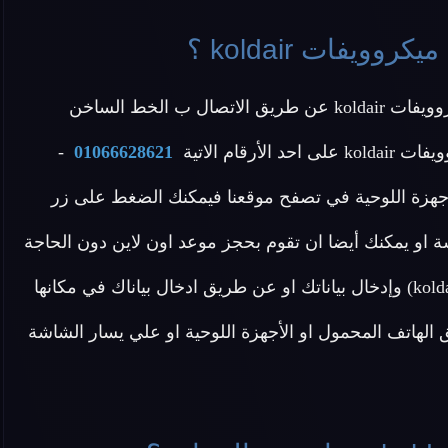
يفات koldair ؟
عزيزي العميل يمكنك التواصل مع خدمة عملاء صيانة ميكروويفات koldair عن طريق الاتصال ب الخط الساخن
-
01066628621
أجهزة اللوحية في تصفح موقعنا فيمكنك الضغط على زر
 او يمكنك أيضا ان تقوم بحجز موعد اون لاين دون الحاجة
ل الاتصال بنا عن طريق الضغط هنا (احجز موعد صيانة koldair) وإدخال بياناتك او عن طريق ادخال بياناك في مكانها
هاتف المحمول او الأجهزة اللوحية او علي يسار الشاشة