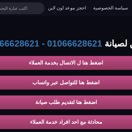
سياسة الخصوصية
احجز موعد اون لاين
نة koldair
01066628621
-
66628621
اضغط هنا ل الاتصال بخدمة العملاء
اضغط هنا للتواصل عبر واتساب
اضغط هنا لتقديم طلب صيانة
محادثة مع احد افراد خدمة العملاء