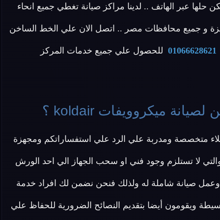
ن حلها عبر الهاتف .. لدينا مراكز صيانة تغطي جميع انحاء
يزة و جميع محافظات مصر .. اتصل الان علي الخط الساخن
01066628621
للحصول علي جميع خدمات المركز
نة ميكروويفات koldair ؟
 koldair نقدم لكم خدمة عملاء متخصصة ومدربة علي الرد علي استفساراتكم ومجهزة
لتي لا تستلزم وجود فني او سحب الجهاز الي احد الورش
يكروويفات koldair لفحص العطل وعمل صيانة شاملة له ولذلك فنحن نضمن لك افراد خدمة
يطة ويقومون أيضا بتقديم النصائح الضرورية للحفاظ علي