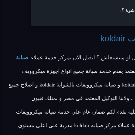
اشرة ؟
.
kol
و مبيشتغلش ؟ اتصل الان بمركز خدمة عملاء
صيانة
عتمد يقدم خدمة صيانة جميع انواع اجهزة ميكروويف
koldair القديمة و الجديدة و صيانة ميكروويفات اتوماتيك koldair و صيانة ميكروويفات بالشواية koldair و اصلاح جميع
. ولاننا التوكيل المعتمد في مصر و نمتلك فنيون
كروويف koldair و قطع غيار اصلية نقدم لكم ضمان عام علي خدمة صيانة ميكروويفات
koldair و متابعة دورية لجودة الصيانة .. يمتلك المركز خدمة عملاء مركز صيانه koldair مدربة علي اعلي مستوي