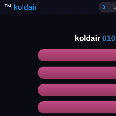
™
koldair
010