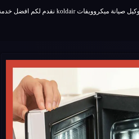
 لكم افضل خدمة صيانة لماركة ميكروويفات koldair