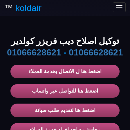
™
koldair
Toggle
navigation
توكيل اصلاح ديب فريزر كولدير
01066628621
-
01066628621
اضغط هنا ل الاتصال بخدمة العملاء
اضغط هنا للتواصل عبر واتساب
اضغط هنا لتقديم طلب صيانة
محادثة مع احد افراد خدمة العملاء