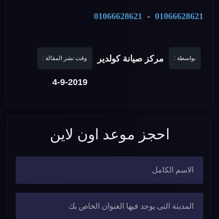
01066628621
-
01066628621
مركز صيانة كولدير
بواسطة :
وقت نشر المقالة :
4-9-2019
احجز موعد اون لاين