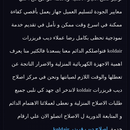
معايير الجودة لتسليم العميل جهاز يعمل بأقصي كفاءة
ممكنة في اسرع وقت ممكن و نأمل في تقديم خدمة
نموذجية تحظى بكامل رضا عملاء ديب فريزرات
koldair فتواصلكم الدائم معنا يسعدنا فالكثير منا يعرف
اهمية الاجهزة الكهربائية المنزلية والاضرار الناتجة عن
تعطلها والوقت اللازم لصيانتها ونحن في مركز اصلاح
ديب فريزرات koldair لاندخر اى جهد كي نلبى جميع
طلبات الاصلاح المنزلية و نعطى لعملائنا الاهتمام الدائم
و المتابعة الدورية ل الاصلاح اتصلو الان علي ارقام
خدمة
اصلاح ديب فريزر koldair