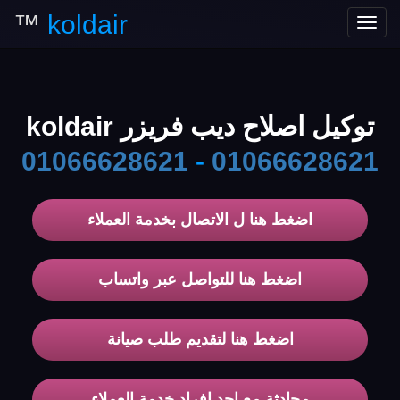
™
koldair
Toggle
navigation
توكيل اصلاح ديب فريزر koldair
01066628621
-
01066628621
اضغط هنا ل الاتصال بخدمة العملاء
اضغط هنا للتواصل عبر واتساب
اضغط هنا لتقديم طلب صيانة
محادثة مع احد افراد خدمة العملاء