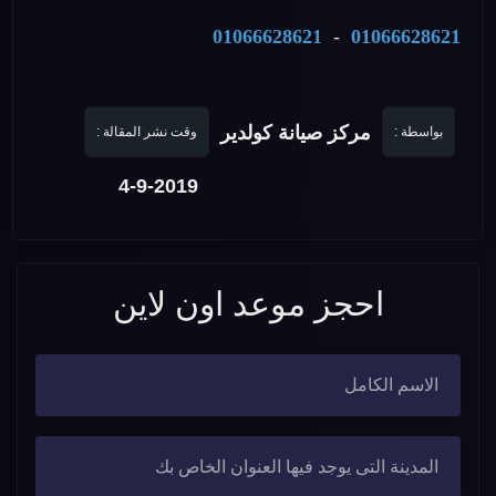
01066628621
-
01066628621
مركز صيانة كولدير
بواسطة :
وقت نشر المقالة :
4-9-2019
احجز موعد اون لاين