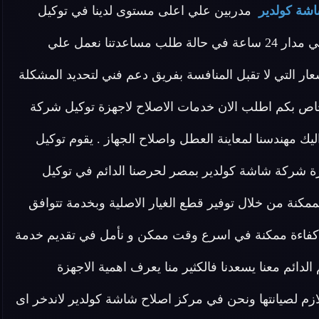
شة كولدير
مدربين علي اعلى مستوى لدينا في توكيل
شاشات كولدير فريق مخصص للرد علي كافة اسئلتكم علي مدار 24 ساعة في حالة طلب مساعدتنا نعمل علي
ر التي لا تقبل المنافسة بفريق دعم فني لتحديد المشكلة
اص بكم اطلب الان خدمات الاصلاح لاجهزة توكيل شركة
مهندسنا لمعاينة العطل واصلاح الجهاز . يقوم توكيل
هزة شركة شاشة كولدير بمصر لحرصنا الدائم في توكيل
كنة من خلال توفير قطع الغيار الاصلية وبخدمة تتوافق
ي كفاءة ممكنة في اسرع وقت ممكن و نأمل في تقديم خدمة
ائم معنا يسعدنا فالكثير منا يعرف اهمية الاجهزة
للازم لصيانتها ونحن في مركز اصلاح شاشة كولدير لاندخر اى