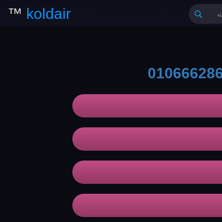
™
koldair
01066628