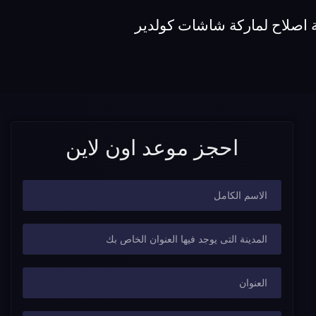
 اصلاح لماركة شاشات كولدير
احجز موعد اون لاين