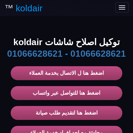
™
koldair
Toggle
navigation
توكيل اصلاح شاشات koldair
01066628621
-
01066628621
اضغط هنا ل الاتصال بخدمة العملاء
اضغط هنا للتواصل عبر واتساب
اضغط هنا لتقديم طلب صيانة
محادثة مع احد افراد خدمة العملاء