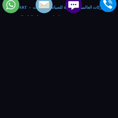
الماركات العالمية | العالمية للصيانة والتوكيلات
-
BSMART
Creative Agency
-
مصنع نوراي ليد
-
شركة الفكر الرقمي -
للمنتجات و الخدمات التقنية
-
VIP Numbers - ارقام مميزة
-
خدمات الصيانة
صيانة غسالات كولدير
.
صيانة مجفف ملابس كولدير
.