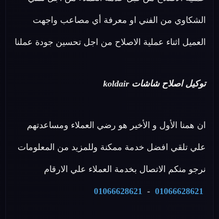
الشكاوي من الفني او معرفة أي مصاعب واجهت
العميل اثناء عملية الاصلاح من اجل تحسين جودة عملنا
توكيل اصلاح شاشات koldair
ان همنا الأول و الأخير هو رضي العملاء ومساعدتهم
علي تلقي افضل خدمة ممكنة وللمزيد من المعلومات
نرجو منكم الاتصال بخدمة العملاء علي الارقام
01066628621
-
01066628621